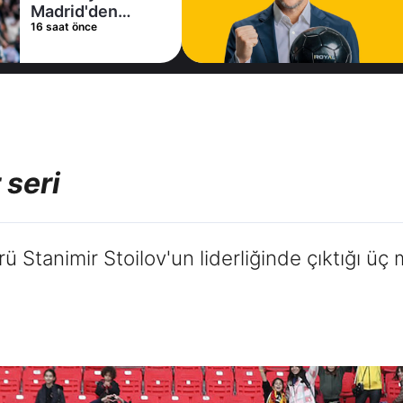
Madrid'den
16 saat önce
Vinicius Junior
kararı
 seri
 Stanimir Stoilov'un liderliğinde çıktığı üç 