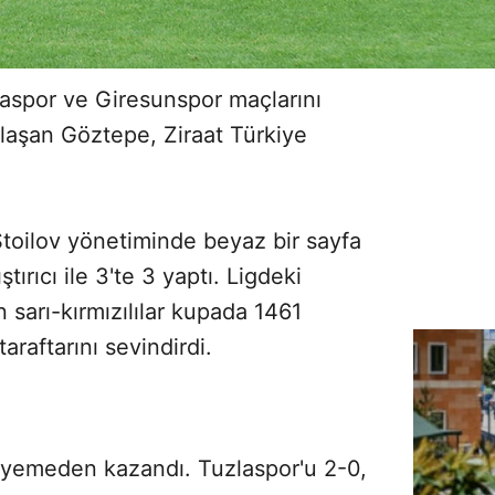
laspor ve Giresunspor maçlarını
laşan Göztepe, Ziraat Türkiye
Stoilov yönetiminde beyaz bir sayfa
ştırıcı ile 3'te 3 yaptı. Ligdeki
 sarı-kırmızılılar kupada 1461
raftarını sevindirdi.
 yemeden kazandı. Tuzlaspor'u 2-0,
Sesi Aç