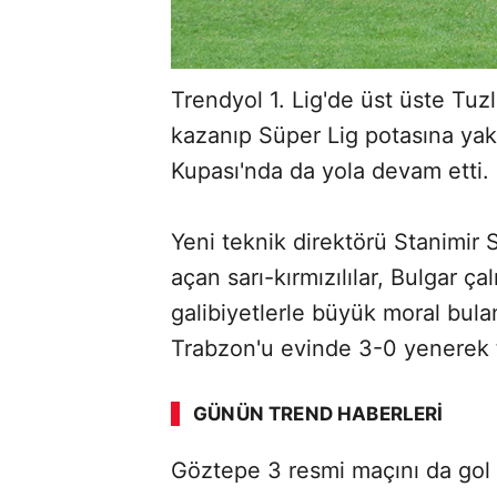
Trendyol 1. Lig'de üst üste Tuz
kazanıp Süper Lig potasına yak
Kupası'nda da yola devam etti.
Yeni teknik direktörü Stanimir 
açan sarı-kırmızılılar, Bulgar çalı
galibiyetlerle büyük moral bulan
ABERİ OKU
➜
Trabzon'u evinde 3-0 yenerek ta
GÜNÜN TREND HABERLERI
00:02
/ 08:15
Göztepe 3 resmi maçını da gol