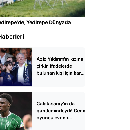
ditepe'de, Yeditepe Dünyada
Haberleri
Aziz Yıldırım'ın kızına
çirkin ifadelerde
bulunan kişi için karar
verildi
Galatasaray'ın da
gündemindeydi! Genç
oyuncu evden
çıkarken şoka uğradı