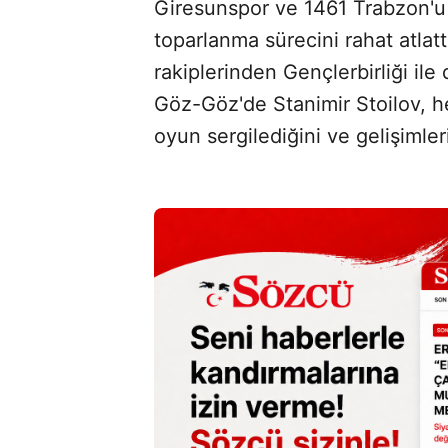
Giresunspor ve 1461 Trabzon'u 
toparlanma sürecini rahat atlat
rakiplerinden Gençlerbirliği il
Göz-Göz'de Stanimir Stoilov, h
oyun sergilediğini ve gelişimler