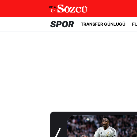
SPOR
TRANSFER GÜNLÜĞÜ
F
Transfer Günlüğü
Galatasaray'a
sürpriz orta saha