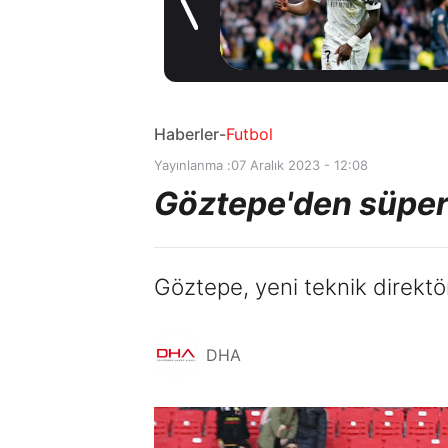
5 saat önce
Haberler
-
Futbol
Yayınlanma :
07 Aralık 2023 - 12:08
Göztepe'den süper
Göztepe, yeni teknik direktörü
DHA