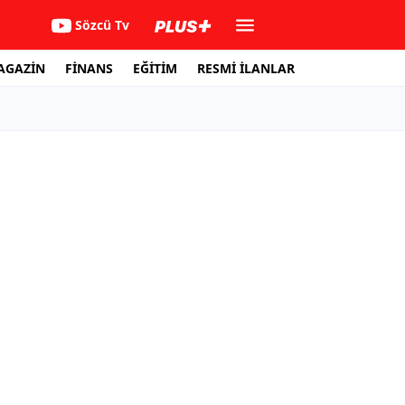
Sözcü Tv
AGAZİN
FİNANS
EĞİTİM
RESMİ İLANLAR