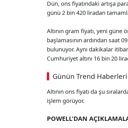
Dün, ons fiyatındaki artışa par
günü 2 bin 420 liradan tamaml
Altının gram fiyatı, yeni güne 
başlamasının ardından saat 09.5
bulunuyor. Aynı dakikalar itibar
Cumhuriyet altını 16 bin 20 lira
ABERİ OKU
➜
Günün Trend Haberleri
00:03
/ 08:15
Altının ons fiyatı da şu sıralar
işlem görüyor.
POWELL'DAN AÇIKLAMAL