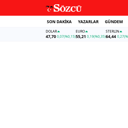
SON DAKİKA
YAZARLAR
GÜNDEM
DOLAR
EURO
STERLIN
47,70
55,21
64,44
0,07
(%0,15)
0,19
(%0,35)
0,27
(%