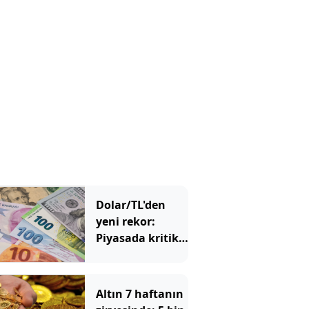
Dolar/TL'den
yeni rekor:
Piyasada kritik
48 saatlik
dönemeç
alarmı!
Altın 7 haftanın