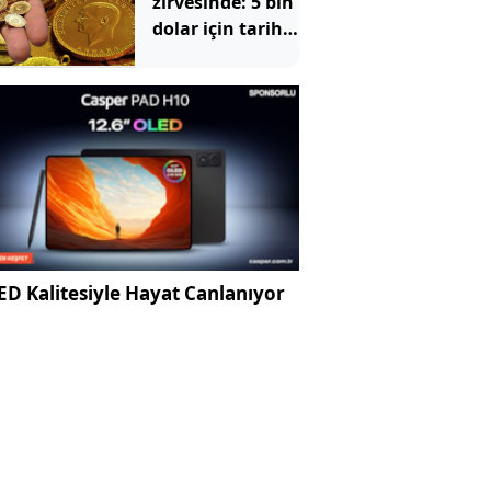
zirvesinde: 5 bin
dolar için tarih
verildi
D Kalitesiyle Hayat Canlanıyor