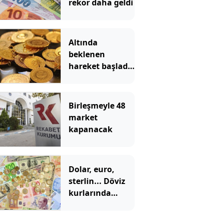
rekor daha geldi
Altında
beklenen
hareket başladı!
Gram altın hızla
yükseliyor
Birleşmeyle 48
market
kapanacak
Dolar, euro,
sterlin... Döviz
kurlarında
tarihi zirve