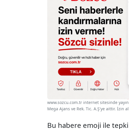
www.sozcu.com.tr internet sitesinde yayınla
Mega Ajans ve Rek. Tic. A.Ş'ye aittir. İzin
Bu habere emoji ile tepki