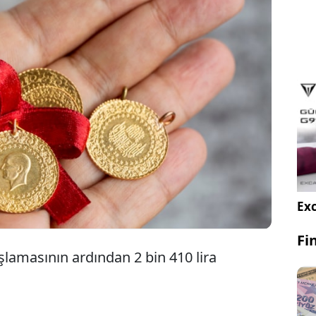
Altının gramı 2 bin 410 liradan işlem görürken
çeyrek altın 4 bin 20 liradan, Cumhuriyet altını 16
bin 20 liradan satılıyor.
Exc
Fi
şlamasının ardından 2 bin 410 lira