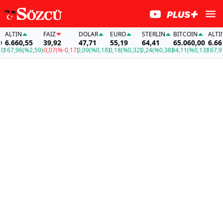
LTIN
FAİZ
DOLAR
EURO
STERLIN
BITCOIN
ALTIN
.660,55
39,92
47,71
55,19
64,41
65.060,00
6.660,5
7,96
(%2,59)
-0,07
(%-0,17)
0,09
(%0,18)
0,18
(%0,32)
0,24
(%0,38)
84,11
(%0,13)
167,96
(%