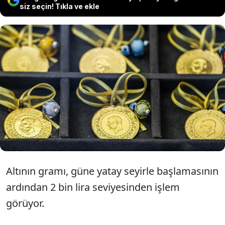
siz seçin! Tıkla ve ekle
Altının gramı 2 bin liradan işlem
görürken çeyrek altın 3 bin 350 liradan,
cumhuriyet altını 13 bin 650 liradan
satılıyor.
Altının gramı, güne yatay seyirle başlamasının
ardından 2 bin lira seviyesinden işlem
görüyor.