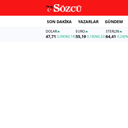
SON DAKİKA
YAZARLAR
GÜNDEM
DOLAR
EURO
STERLIN
47,71
55,19
64,41
0,09
(%0,18)
0,18
(%0,32)
0,24
(%