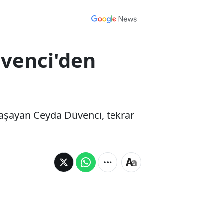
üvenci'den
k yaşayan Ceyda Düvenci, tekrar