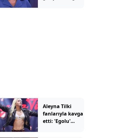
olay oldu: Yıllar
içindeki
değişimi dikkat
çekti
Aleyna Tilki
fanlarıyla kavga
etti: 'Egolu'
açıklamalara
tepki yağdı