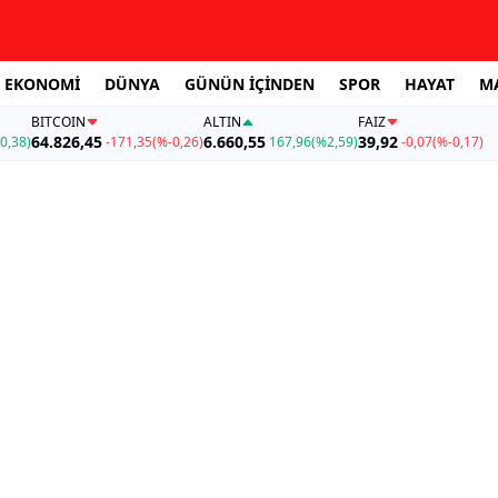
EKONOMİ
DÜNYA
GÜNÜN İÇİNDEN
SPOR
HAYAT
M
BITCOIN
ALTIN
FAİZ
64.826,45
6.660,55
39,92
0,38)
-171,35
(%-0,26)
167,96
(%2,59)
-0,07
(%-0,17)