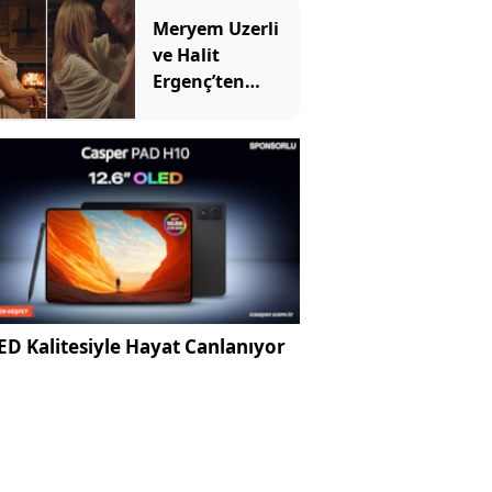
Meryem Uzerli
ve Halit
Ergenç’ten
romantik
sirtaki: Yıllar
sonra aynı
filmde
buluştular
D Kalitesiyle Hayat Canlanıyor