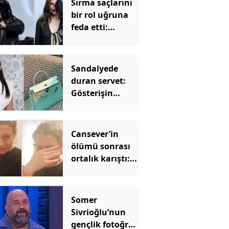
Sırma saçlarını
bir rol uğruna
feda etti:
Nezaket
Erden'in yeni
hali şaşırttı
Sandalyede
duran servet:
Gösterişin
sınırını zorladı
Cansever’in
ölümü sonrası
ortalık karıştı:
Popstar Mehtap
ünlü isimlere
ateş püskürdü
Somer
Sivrioğlu’nun
gençlik fotoğrafı