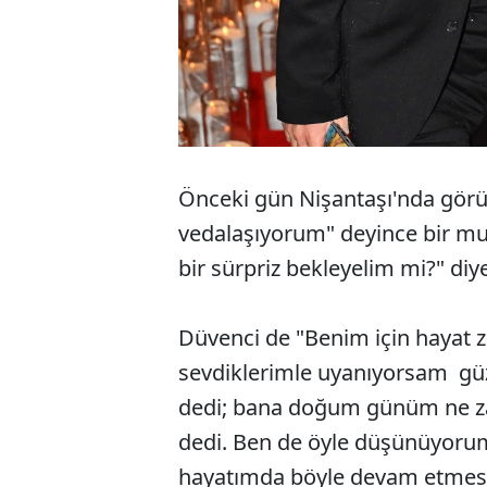
Önceki gün Nişantaşı'nda görü
vedalaşıyorum" deyince bir muha
bir sürpriz bekleyelim mi?" diy
Düvenci de "Benim için hayat z
sevdiklerimle uyanıyorsam güz
dedi; bana doğum günüm ne za
dedi. Ben de öyle düşünüyor
hayatımda böyle devam etmesi 