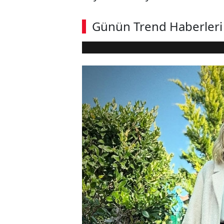
Günün Trend Haberleri
Loaded
:
Sesi
5.73%
Aç