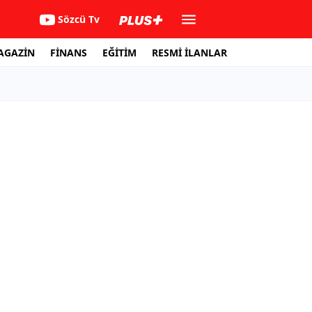
Sözcü Tv
AGAZİN
FİNANS
EĞİTİM
RESMİ İLANLAR