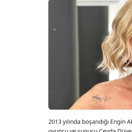
Bül
son
tek
2013 yılında boşandığı Engin A
oyuncu ve sunucu Ceyda Düven