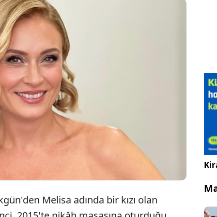
ent Şakrak ile 8 yıllık evliliğini geçen yıl bitirdikten
ra Güçlü Mete ile aşk yaşayan Ceyda Düvenci,
rar evlenebileceğinin sinyalini verdi.
Kir
Ma
kgün'den Melisa adında bir kızı olan
ci, 2015'te nikâh masasına oturduğu