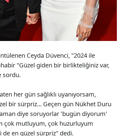
ntülenen Ceyda Düvenci, "2024 ile
bir "Güzel giden bir birlikteliğiniz var,
e sordu.
aten her gün sağlıklı uyanıyorsam,
el bir sürpriz... Geçen gün Nükhet Duru
man diye soruyorlar 'bugün diyorum'
um çok mutluyum, çok huzurluyum
de en güzel sürpriz" dedi.