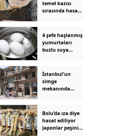
temel kazısı
sırasında hasar
gören 2 bina
tahliye edildi
4 şefe haşlanmış
yumurtaları
buzlu suya
batırmanın
doğru olup
olmadığı
İstanbul'un
soruldu, hepsi
simge
aynı şeyi söyledi
mekanında
tartışma
yaratan
görüntü
Bolu’da ıza diye
hasat ediliyor
Japonlar peşini
bırakmıyor