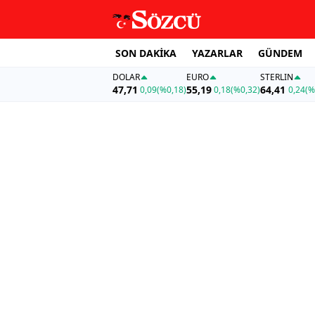
SON DAKİKA
YAZARLAR
GÜNDEM
DOLAR
EURO
STERLIN
47,71
55,19
64,41
0,09
(%0,18)
0,18
(%0,32)
0,24
(%