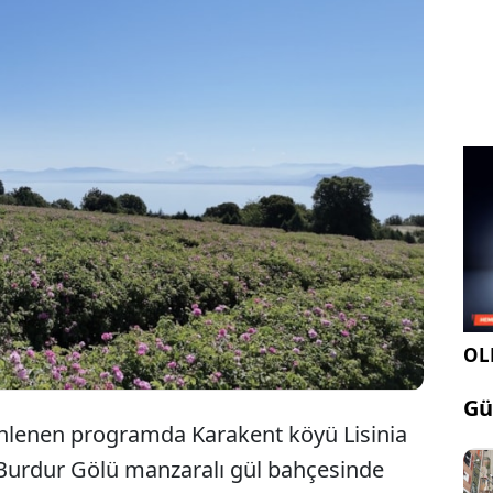
 bahçelerinde sezonun ilk hasadına başlandı.
mli gül üretim merkezlerinden biri olan kentte,
ezonu başladı. Son yıllarda gül ve lavanta
plana çıkan Burdur'da hasat sezonunun
rogram düzenlendi.
OLE
Gü
zenlenen programda Karakent köyü Lisinia
Burdur Gölü manzaralı gül bahçesinde