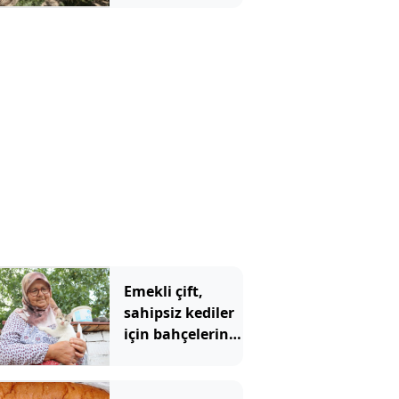
Emekli çift,
sahipsiz kediler
için bahçelerini
yuvaya
dönüştürdü