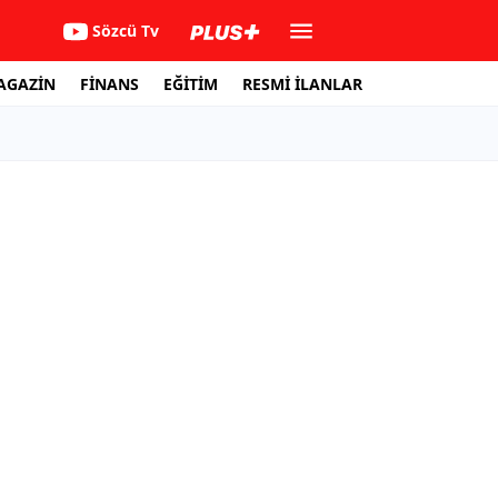
Sözcü Tv
AGAZİN
FİNANS
EĞİTİM
RESMİ İLANLAR