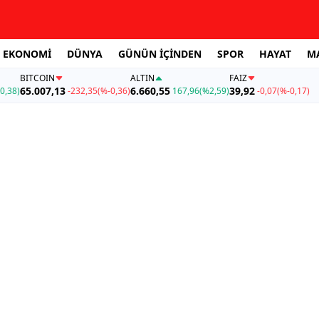
EKONOMİ
DÜNYA
GÜNÜN İÇİNDEN
SPOR
HAYAT
M
BITCOIN
ALTIN
FAİZ
65.007,13
6.660,55
39,92
0,38)
-232,35
(%-0,36)
167,96
(%2,59)
-0,07
(%-0,17)