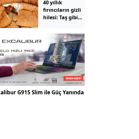
40 yıllık
fırıncıların gizli
hilesi: Taş gibi
bayat ekmeği 2
saniyede taze
yapan yöntem
alibur G915 Slim ile Güç Yanında