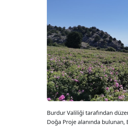
Burdur'daki gül
Türkiye'nin öne
güllerin hasat s
turizmiyle ön 
başlamasıyla p
Burdur Valiliği tarafından dü
Doğa Proje alanında bulunan, 