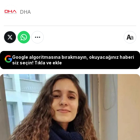
DHA
Google algoritmasına bırakmayın, okuyacağınız haberi
siz seçin! Tıkla ve ekle
Tunceli’de 5 Ocak 2020’den bu yana kayıp olan ve
yıllar sonra cinayete kurban gittiği ortaya çıkan
Gülistan Doku dosyasında yeni bir gelişme
yaşandı. Ailenin avukatı Ali Çimen, soruşturmada
adli kontrol şartıyla serbest bırakılan
şüphelilerden U.A.’nın tutuklanması talebiyle
savcılığa başvurdu.