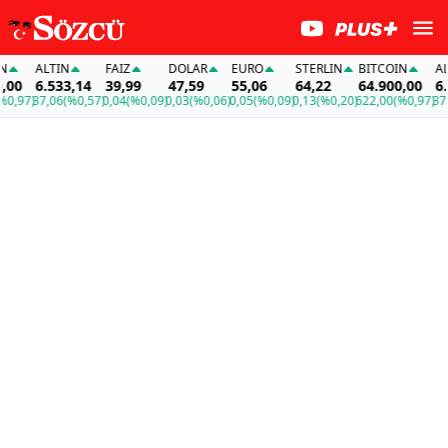
ALTIN
FAİZ
DOLAR
EURO
STERLIN
BITCOIN
ALTI
0
6.533,14
39,99
47,59
55,06
64,22
64.900,00
6.53
,97)
37,06
(%0,57)
0,04
(%0,09)
0,03
(%0,06)
0,05
(%0,09)
0,13
(%0,20)
622,00
(%0,97)
37,06