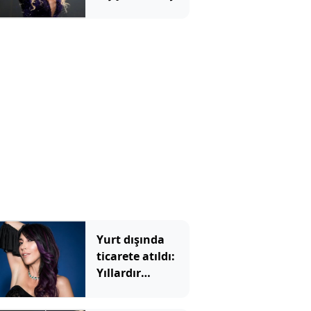
Konu Yargıtay'a
taşındı
Yurt dışında
ticarete atıldı:
Yıllardır
sakladığı
eşyalarıyla para