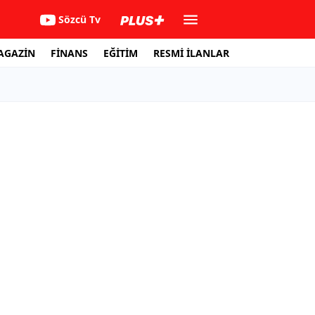
Sözcü Tv
AGAZİN
FİNANS
EĞİTİM
RESMİ İLANLAR