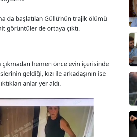
da başlatılan Güllü’nün trajik ölümü
it görüntüler de ortaya çıktı.
sa çıkmadan hemen önce evin içerisinde
Sesi Aç
rinin geldiği, kızı ile arkadaşının ise
ktıkları anlar yer aldı.