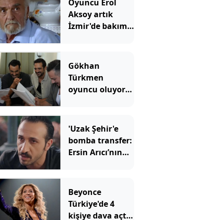
Oyuncu Erol
Aksoy artık
İzmir'de bakım
evinde yaşıyor:
Kavak Yelleri’nin
Osman
Gökhan
amcasının son
Türkmen
hali ortaya çıktı
oyuncu oluyor:
O dizinin
kadrosuna
katıldı
'Uzak Şehir'e
bomba transfer:
Ersin Arıcı’nın
yeni rolü ortaya
çıktı
Beyonce
Türkiye'de 4
kişiye dava açtı: