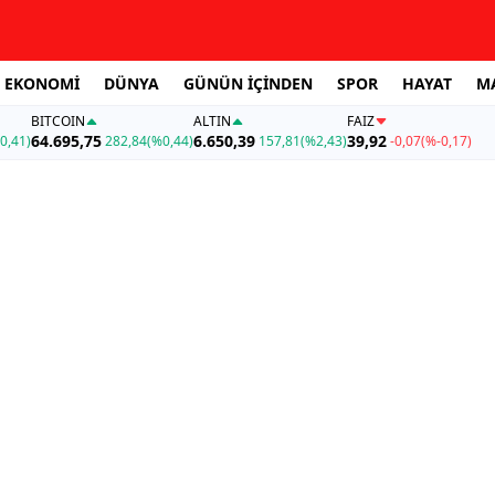
EKONOMİ
DÜNYA
GÜNÜN İÇİNDEN
SPOR
HAYAT
M
BITCOIN
ALTIN
FAİZ
64.695,75
6.650,39
39,92
0,41)
282,84
(%0,44)
157,81
(%2,43)
-0,07
(%-0,17)