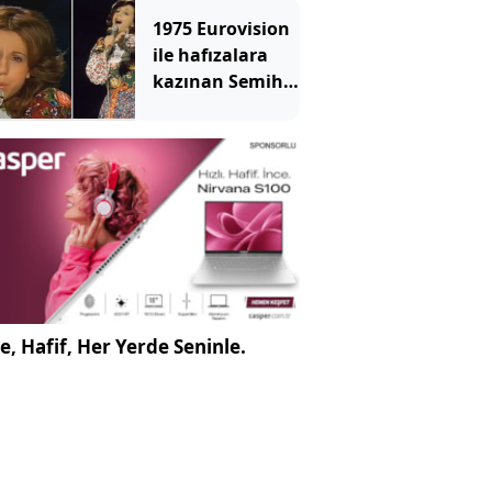
kazanıyor
1975 Eurovision
ile hafızalara
kazınan Semiha
Yankı'nın hali
ortaya çıktı
e, Hafif, Her Yerde Seninle.