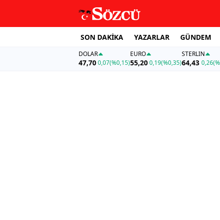
SON DAKİKA
YAZARLAR
GÜNDEM
DOLAR
EURO
STERLIN
47,70
55,20
64,43
0,07
(%0,15)
0,19
(%0,35)
0,26
(%