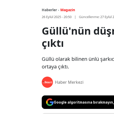
Haberler -
Magazin
26 Eylül 2025 - 20:50
Güncellenme:
27 Eylül 
Güllü'nün düş
çıktı
Güllü olarak bilinen ünlü şark
ortaya çıktı.
Haber Merkezi
Google algoritmasına bırakmayın, 