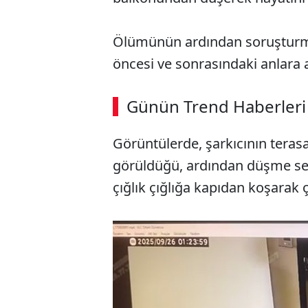
Ölümünün ardından soruşturma 
öncesi ve sonrasındaki anlara a
ABERİ OKU
➜
Günün Trend Haberleri
00:03
/ 08:15
Görüntülerde, şarkıcının tera
görüldüğü, ardından düşme sesle
çığlık çığlığa kapıdan koşarak çı