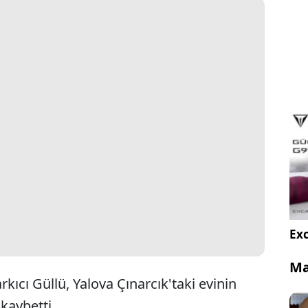
Exc
Ma
kıcı Güllü, Yalova Çınarcık'taki evinin
kaybetti.