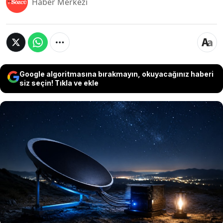
Haber Merkezi
Google algoritmasına bırakmayın, okuyacağınız haberi
siz seçin! Tıkla ve ekle
Bilim insanları, gece oluşan sıcaklık farkını
kullanarak elektrik üretebilen dikkat çekici bir
enerji sistemi geliştirdi. "Gece gökyüzü
bataryası" olarak tanımlanan teknoloji,
Dünya’dan uzaya yayılan ısıyı elektriğe
dönüştürerek güneş ışığı olmadan da enerji
üretmeyi hedefliyor.