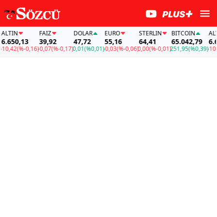
TIN
FAİZ
DOLAR
EURO
STERLIN
BITCOIN
ALTIN
650,13
39,92
47,72
55,16
64,41
65.042,79
6.650
,42
(%-0,16)
-0,07
(%-0,17)
0,01
(%0,01)
-0,03
(%-0,06)
0,00
(%-0,01)
251,95
(%0,39)
-10,42