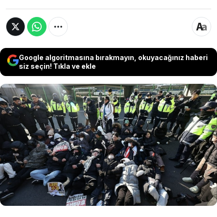
Google algoritmasına bırakmayın, okuyacağınız haberi
siz seçin! Tıkla ve ekle
Polis, Cuma günü azledilen Devlet Başkanı
Yoon Suk Yeol’u tutuklamak için başkanlık
konutuna girdi ancak Yoon’un destekçileri ve
güvenlik güçleri tarafından engellendi. Yaklaşık
200 destekçi ve güvenlik görevlisi, ülkenin
polisini engelledi.