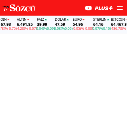
ALTIN
FAİZ
DOLAR
EURO
STERLIN
BITCOIN
93
6.491,85
39,99
47,59
54,96
64,16
64.467,93
-0,75)
-4,23
(%-0,07)
0,04
(%0,09)
0,03
(%0,06)
-0,05
(%-0,08)
0,07
(%0,10)
-486,73
(%-0,75