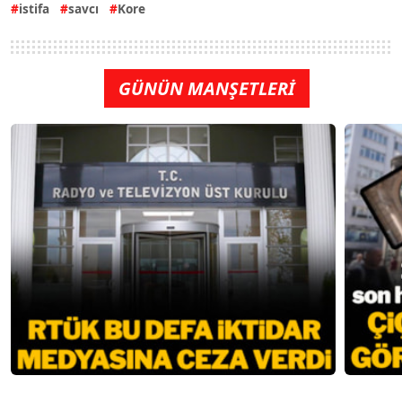
istifa
savcı
Kore
GÜNÜN MANŞETLERİ