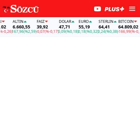
ALTIN
FAİZ
DOLAR
EURO
STERLIN
BITCOIN
2
6.660,55
39,92
47,71
55,19
64,41
64.809,02
0,26)
167,96
(%2,59)
-0,07
(%-0,17)
0,09
(%0,18)
0,18
(%0,32)
0,24
(%0,38)
-166,99
(%-0,26