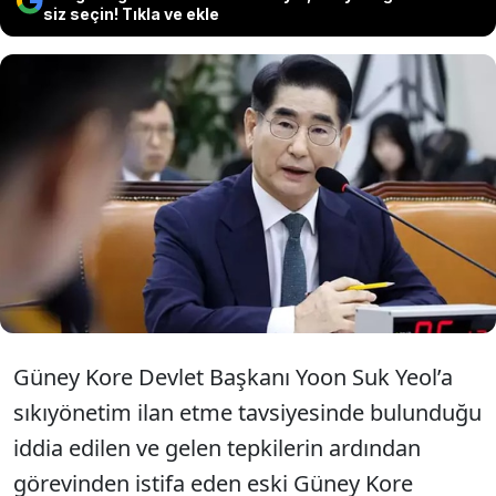
siz seçin! Tıkla ve ekle
Güney Kore’de geçtiğimiz günlerde ilan
edilen sıkıyönetimde rolü olduğu
suçlamasıyla eski Savunma Bakanı Kim
Yong-hyun tutuklandı.
Güney Kore Devlet Başkanı Yoon Suk Yeol’a
sıkıyönetim ilan etme tavsiyesinde bulunduğu
iddia edilen ve gelen tepkilerin ardından
görevinden istifa eden eski Güney Kore