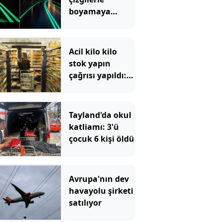
boyamaya
başladılar
Acil kilo kilo
stok yapın
çağrısı yapıldı:
Yüzde 100 zam
gelecek
Tayland'da okul
katliamı: 3'ü
çocuk 6 kişi öldü
Avrupa'nın dev
havayolu şirketi
satılıyor