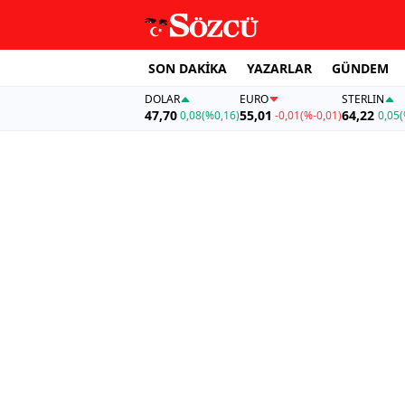
SON DAKİKA
YAZARLAR
GÜNDEM
DOLAR
EURO
STERLIN
47,70
55,01
64,22
0,08
(%0,16)
-0,01
(%-0,01)
0,05
(