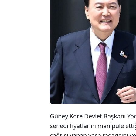
Güney Kore Devlet Başkanı Yoo
senedi fiyatlarını manipüle ett
çağrısı yapan yasa tasarısını ve