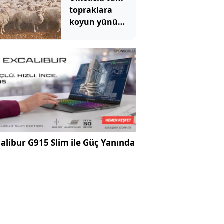
topraklara
koyun yünü
sermeye
başladılar
alibur G915 Slim ile Güç Yanında