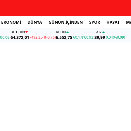
EKONOMİ
DÜNYA
GÜNÜN İÇİNDEN
SPOR
HAYAT
M
BITCOIN
ALTIN
FAİZ
64.372,01
6.552,75
39,99
%0,08)
-492,35
(%-0,76)
60,17
(%0,93)
0,04
(%0,09)