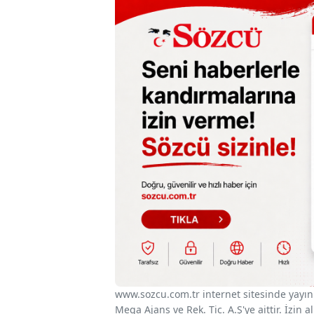
www.sozcu.com.tr internet sitesinde yayınla
Mega Ajans ve Rek. Tic. A.Ş'ye aittir. İzin