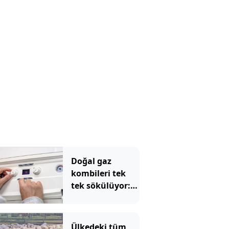
Doğal gaz
kombileri tek
tek sökülüyor:
Tarih resmen
açıklandı
Ülkedeki tüm