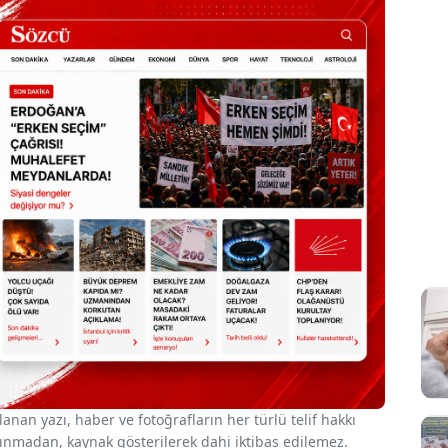
nan yazı, haber ve fotoğrafların her türlü telif hakkı
 alınmadan, kaynak gösterilerek dahi iktibas edilemez.