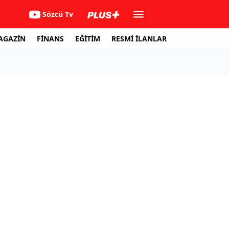
Sözcü Tv
AGAZİN
FİNANS
EĞİTİM
RESMİ İLANLAR