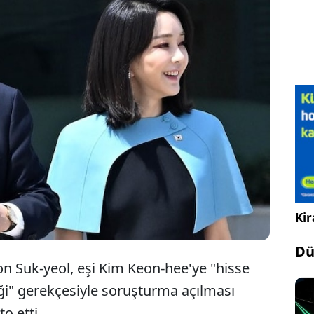
Güney Kore Devlet Başkanı Yoon Suk-yeol,
eşine soruşturma açılmasına ilişkin yasa
tasarısını reddetti.
Kir
Dü
n Suk-yeol, eşi Kim Keon-hee'ye "hisse
iği" gerekçesiyle soruşturma açılması
to etti.