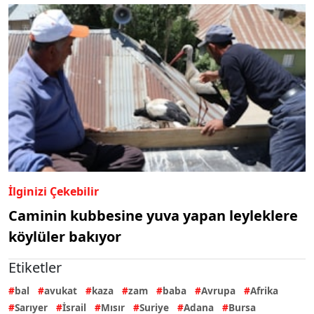
İlginizi Çekebilir
Caminin kubbesine yuva yapan leyleklere
köylüler bakıyor
Etiketler
bal
avukat
kaza
zam
baba
Avrupa
Afrika
Sarıyer
İsrail
Mısır
Suriye
Adana
Bursa