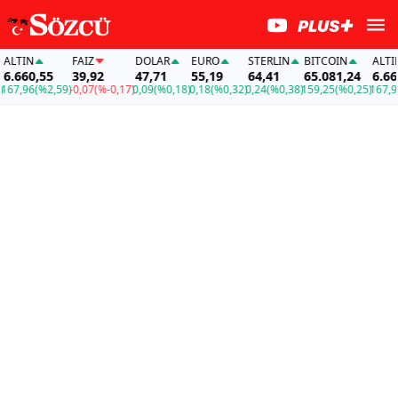
IN
FAİZ
DOLAR
EURO
STERLIN
BITCOIN
ALTIN
60,55
39,92
47,71
55,19
64,41
65.081,24
6.660,55
96
(%2,59)
-0,07
(%-0,17)
0,09
(%0,18)
0,18
(%0,32)
0,24
(%0,38)
159,25
(%0,25)
167,96
(%2