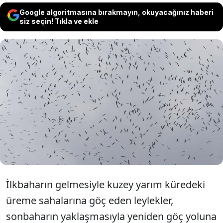
Google algoritmasına bırakmayın, okuyacağınız haberi
siz seçin! Tıkla ve ekle
Sonbaharın yaklaşmasıyla güney yarım
küreye göç etmeye başlayan leylekler,
önemli güzergahlarından İstanbul
semalarında görsel şölen oluşturuyor.
İlkbaharın gelmesiyle kuzey yarım küredeki
üreme sahalarına göç eden leylekler,
sonbaharın yaklaşmasıyla yeniden göç yoluna