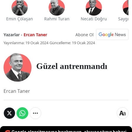
Emin Çölaşan
Rahmi Turan
Necati Doğru
Saygı 
Abone Ol
Yazarlar -
Ercan Taner
Yayınlanma: 19 Ocak 2024
Güncelleme: 19 Ocak 2024
Güzel antrenmandı
Ercan Taner
Google algoritmasına bırakmayın, okuyacağınız haberi