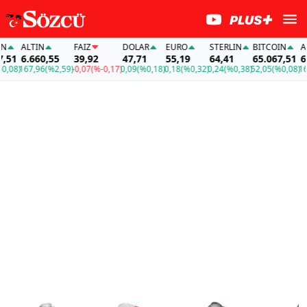
ALTIN
FAİZ
DOLAR
EURO
STERLIN
BITCOIN
ALT
51
6.660,55
39,92
47,71
55,19
64,41
65.067,51
6.6
08)
167,96
(%2,59)
-0,07
(%-0,17)
0,09
(%0,18)
0,18
(%0,32)
0,24
(%0,38)
52,05
(%0,08)
167,