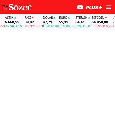
ALTIN
FAİZ
DOLAR
EURO
STERLIN
BITCOIN
ALTI
6.660,55
39,92
47,71
55,19
64,41
64.850,00
6.6
167,96
(%2,59)
-0,07
(%-0,17)
0,09
(%0,18)
0,18
(%0,32)
0,24
(%0,38)
-139,58
(%-0,22)
167,