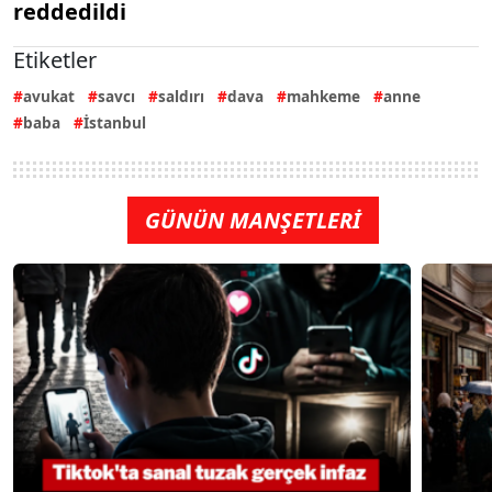
reddedildi
Etiketler
avukat
savcı
saldırı
dava
mahkeme
anne
baba
İstanbul
GÜNÜN MANŞETLERİ