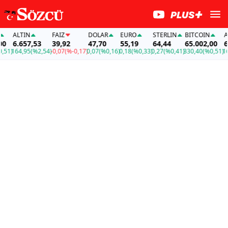
ALTIN
FAİZ
DOLAR
EURO
STERLIN
BITCOIN
AL
6.657,53
39,92
47,70
55,19
64,44
65.002,00
6.
51)
164,95
(%2,54)
-0,07
(%-0,17)
0,07
(%0,16)
0,18
(%0,33)
0,27
(%0,41)
330,40
(%0,51)
164