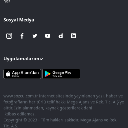
RSS
Sosyal Medya
Uygulamalarımız
www.sozcu.com.tr internet sitesinde yayınlanan yazı, haber ve
fotoğrafların her türlü telif hakkı Mega Ajans ve Rek. Tic. A.Ş'ye
aittir. İzin alınmadan, kaynak gösterilerek dahi
iktibas edilemez.
Copyright © 2023 - Tüm hakları saklıdır. Mega Ajans ve Rek.
Tic. A.Ş.