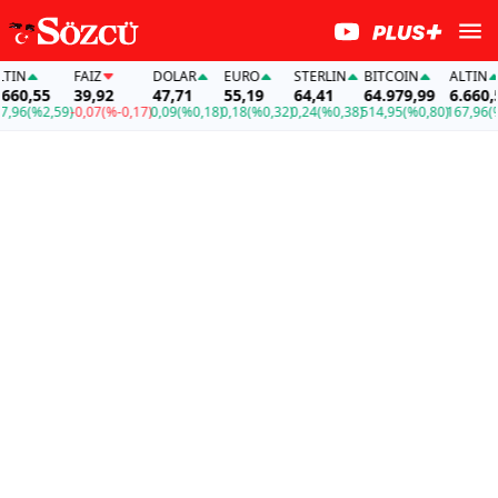
N
FAİZ
DOLAR
EURO
STERLIN
BITCOIN
ALTIN
0,55
39,92
47,71
55,19
64,41
64.979,99
6.660,55
6
(%2,59)
-0,07
(%-0,17)
0,09
(%0,18)
0,18
(%0,32)
0,24
(%0,38)
514,95
(%0,80)
167,96
(%2,