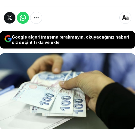
Google algoritmasına bırakmayın, okuyacağınız haberi
siz seçin! Tıkla ve ekle
HAK-İŞ Genel Başkanı Mahmut Arslan, "Asgari
Ücret Tespit Komisyonu'nun bugünkü yapısı
devam ettiği müddetçe biz asla orada yer
almayacağız. Komisyonun yapısının tümden
değişmesi gerekiyor." dedi.