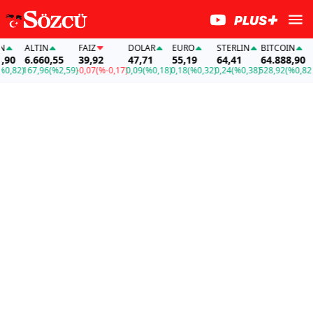
ALTIN
FAİZ
DOLAR
EURO
STERLIN
BITCOIN
A
90
6.660,55
39,92
47,71
55,19
64,41
64.888,90
6
,82)
167,96
(%2,59)
-0,07
(%-0,17)
0,09
(%0,18)
0,18
(%0,32)
0,24
(%0,38)
528,92
(%0,82)
16