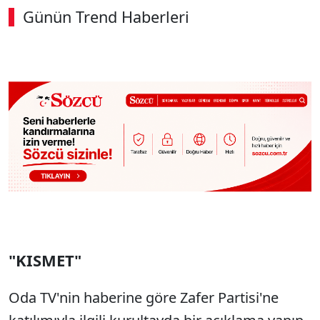
Günün Trend Haberleri
00:02
/ 08:15
Sesi Aç
"KISMET"
Oda TV'nin haberine göre Zafer Partisi'ne