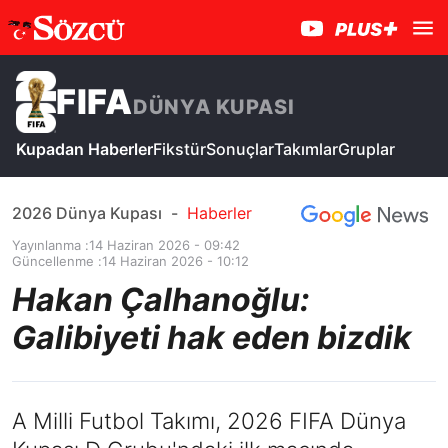
FIFA
DÜNYA KUPASI
Kupadan Haberler
Fikstür
Sonuçlar
Takımlar
Gruplar
2026 Dünya Kupası
-
Haberler
Yayınlanma :
14 Haziran 2026 - 09:42
Güncellenme :
14 Haziran 2026 - 10:12
Hakan Çalhanoğlu:
Galibiyeti hak eden bizdik
A Milli Futbol Takımı, 2026 FIFA Dünya