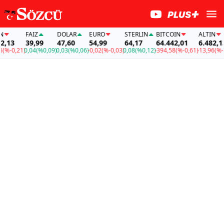
FAİZ
DOLAR
EURO
STERLIN
BITCOIN
ALTIN
13
39,99
47,60
54,99
64,17
64.442,01
6.482,13
-0,21)
0,04
(%0,09)
0,03
(%0,06)
-0,02
(%-0,03)
0,08
(%0,12)
-394,58
(%-0,61)
-13,96
(%-0,2