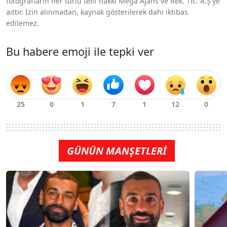
fotoğrafların her türlü telif hakkı Mega Ajans ve Rek. Tic. A.Ş'ye
aittir. İzin alınmadan, kaynak gösterilerek dahi iktibas
edilemez.
Bu habere emoji ile tepki ver
GÜNÜN MANŞETLERİ