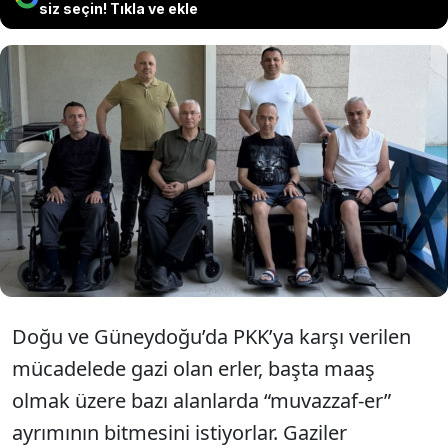
siz seçin! Tıkla ve ekle
Doğu ve Güneydoğu’da PKK terör
örgütüne karşı verilen mücadelede gazi
olan 4 er gazi SÖZCÜ’ye konuştu: “Kurşun
adres sormuyor, sen ersin subaysın
demiyor”.
Doğu ve Güneydoğu’da PKK’ya karşı verilen
mücadelede gazi olan erler, başta maaş
olmak üzere bazı alanlarda “muvazzaf-er”
ayrımının bitmesini istiyorlar. Gaziler