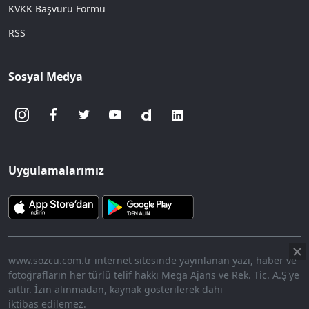
KVKK Başvuru Formu
RSS
Sosyal Medya
Uygulamalarımız
www.sozcu.com.tr internet sitesinde yayınlanan yazı, haber ve
fotoğrafların her türlü telif hakkı Mega Ajans ve Rek. Tic. A.Ş'ye
aittir. İzin alınmadan, kaynak gösterilerek dahi
iktibas edilemez.