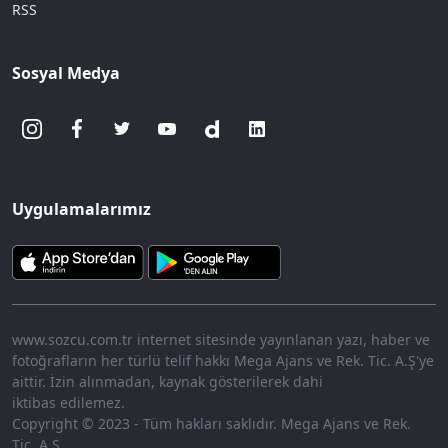
RSS
Sosyal Medya
Uygulamalarımız
www.sozcu.com.tr internet sitesinde yayınlanan yazı, haber ve
fotoğrafların her türlü telif hakkı Mega Ajans ve Rek. Tic. A.Ş'ye
aittir. İzin alınmadan, kaynak gösterilerek dahi
iktibas edilemez.
Copyright © 2023 - Tüm hakları saklıdır. Mega Ajans ve Rek.
Tic. A.Ş.