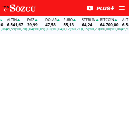
ALTIN
FAİZ
DOLAR
EURO
STERLIN
BITCOIN
ALTIN
6.541,67
39,99
47,58
55,13
64,24
64.700,00
6.541
6)
45,59
(%0,70)
0,04
(%0,09)
0,02
(%0,04)
0,12
(%0,21)
0,15
(%0,23)
680,00
(%1,06)
45,59
(