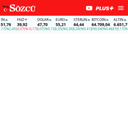
FAİZ
DOLAR
EURO
STERLIN
BITCOIN
ALTIN
,76
39,92
47,70
55,21
64,44
64.709,04
6.651,76
(%2,45)
-0,07
(%-0,17)
0,07
(%0,15)
0,20
(%0,36)
0,26
(%0,41)
299,04
(%0,46)
159,17
(%2,45