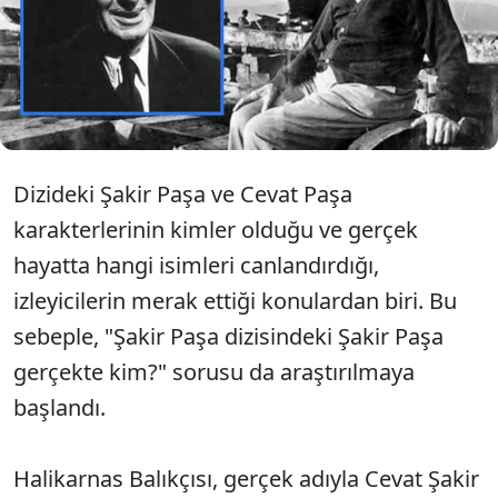
Kabaağaçlı'nın hayatı izleyicilerin merakını
uyandırdı. Dizinin Halikarnas Balıkçısı olarak
tanınan Cevat Şakir Kabaağaçlı'nın hikayesine
odaklandığı belirtiliyor. Peki, Halikarnas Balıkçısı
kimdir?
Dizideki Şakir Paşa ve Cevat Paşa
karakterlerinin kimler olduğu ve gerçek
hayatta hangi isimleri canlandırdığı,
izleyicilerin merak ettiği konulardan biri. Bu
sebeple, "Şakir Paşa dizisindeki Şakir Paşa
gerçekte kim?" sorusu da araştırılmaya
başlandı.
Halikarnas Balıkçısı, gerçek adıyla Cevat Şakir