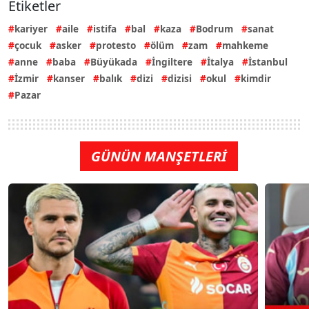
Etiketler
kariyer
aile
istifa
bal
kaza
Bodrum
sanat
çocuk
asker
protesto
ölüm
zam
mahkeme
anne
baba
Büyükada
İngiltere
İtalya
İstanbul
İzmir
kanser
balık
dizi
dizisi
okul
kimdir
Pazar
GÜNÜN MANŞETLERİ