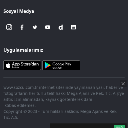
Sosyal Medya
Uygulamalarımız
www.sozcu.com.tr internet sitesinde yayınlanan yazı, haber ve
fotoğrafların her türlü telif hakkı Mega Ajans ve Rek. Tic. A.Ş'ye
aittir. İzin alınmadan, kaynak gösterilerek dahi
iktibas edilemez.
Copyright © 2023 - Tüm hakları saklıdır. Mega Ajans ve Rek.
Tic. A.Ş.
360p
Loaded
:
Sesi
12.23%
Aç
Sesi Aç