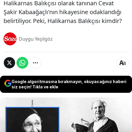
Halikarnas Balıkçısı olarak tanınan Cevat
Şakir Kabaağaçlı'nın hikayesine odaklandığı
belirtiliyor. Peki, Halikarnas Balıkçısı kimdir?
Duygu Yeşilgöz
Google algoritmasına bırakmayın, okuyacağınız haberi
siz seçin! Tıkla ve ekle
Now TV ekranlarında başlayan "Şakir Paşa Ailesi:
Mucizeler ve Skandallar" dizisi, büyük ilgi topladı.
İlk bölümü 15 Aralık Pazar akşamı yayınlanan
dizide, Cevat Şakir Kabaağaçlı ve Mehmet Şakir