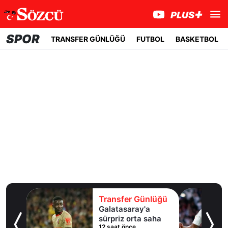
SPOR
TRANSFER GÜNLÜĞÜ
FUTBOL
BASKETBOL
lüğü
Transfer Günlüğü
'un
Galatasaray'a
li
sürpriz orta saha
12 saat önce