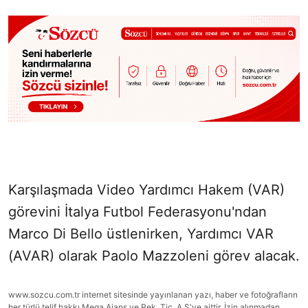
Karşılaşmada Video Yardımcı Hakem (VAR)
görevini İtalya Futbol Federasyonu'ndan
Marco Di Bello üstlenirken, Yardımcı VAR
(AVAR) olarak Paolo Mazzoleni görev alacak.
www.sozcu.com.tr internet sitesinde yayınlanan yazı, haber ve fotoğrafların
her türlü telif hakkı Mega Ajans ve Rek. Tic. A.Ş'ye aittir. İzin alınmadan,