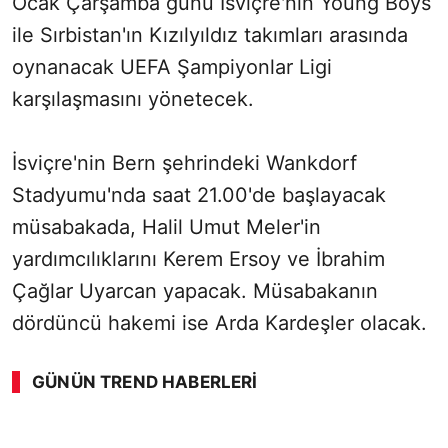
Ocak Çarşamba günü İsviçre'nin Young Boys
ile Sırbistan'ın Kızılyıldız takımları arasında
oynanacak UEFA Şampiyonlar Ligi
karşılaşmasını yönetecek.
İsviçre'nin Bern şehrindeki Wankdorf
Stadyumu'nda saat 21.00'de başlayacak
müsabakada, Halil Umut Meler'in
yardımcılıklarını Kerem Ersoy ve İbrahim
Çağlar Uyarcan yapacak. Müsabakanın
dördüncü hakemi ise Arda Kardeşler olacak.
GÜNÜN TREND HABERLERI
00:01
/ 08:15
Sesi Aç