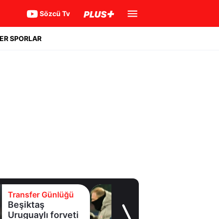
Sözcü Tv
ER SPORLAR
Transfer Günlüğü
Batrakov’da ikinci
raunt