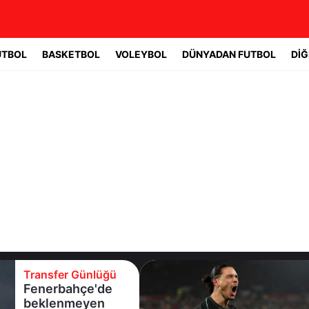
UTBOL
BASKETBOL
VOLEYBOL
DÜNYADAN FUTBOL
DİĞ
Transfer Günlüğü
Beşiktaş
Uruguaylı forveti