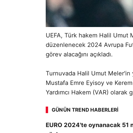
UEFA, Türk hakem Halil Umut Me
düzenlenecek 2024 Avrupa Fu
görev alacağını açıkladı.
Turnuvada Halil Umut Meler'in 
Mustafa Emre Eyisoy ve Kerem 
ABERİ OKU
➜
Yardımcı Hakem (VAR) olarak gö
GÜNÜN TREND HABERLERI
EURO 2024'te oynanacak 51 m
SÖZCÜ SON DAKİKA