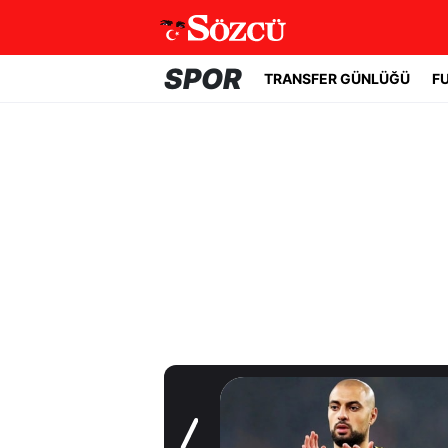
SPOR
TRANSFER GÜNLÜĞÜ
F
Transfer Günlüğü
Fenerbahçe'de
beklenmeyen