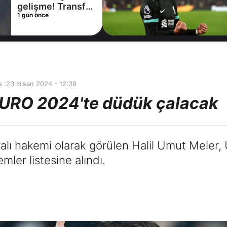
kiralama
1 gün önce
konusunda Al
Hilal ile anlaştı!
Adım adım Nunez
 :
23 Nisan 2024 - 12:39
 EURO 2024'te düdük çalacak
ralı hakemi olarak görülen Halil Umut Meler
er listesine alındı.