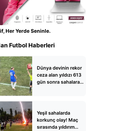
if, Her Yerde Seninle.
n Futbol Haberleri
Dünya devinin rekor
ceza alan yıldızı 613
gün sonra sahalara
döndü
Yeşil sahalarda
korkunç olay! Maç
sırasında yıldırım