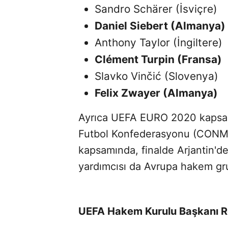
Sandro Schärer (İsviçre)
Daniel Siebert (Almanya)
Anthony Taylor (İngiltere)
Clément Turpin (Fransa)
Slavko Vinčić (Slovenya)
Felix Zwayer (Almanya)
Ayrıca UEFA EURO 2020 kapsa
Futbol Konfederasyonu (CONMEB
kapsamında, finalde Arjantin'd
yardımcısı da Avrupa hakem gr
UEFA Hakem Kurulu Başkanı Rob