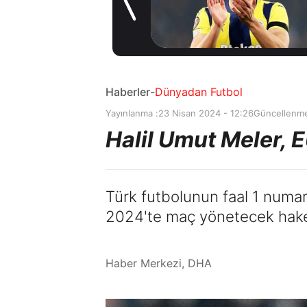
gelişme! Transfer
1 gün önce
iptal oldu
Haberler
-
Dünyadan Futbol
Yayınlanma :
23 Nisan 2024 - 12:26
Güncellenme
Halil Umut Meler,
Türk futbolunun faal 1 numa
2024'te maç yönetecek hakeml
Haber Merkezi, DHA