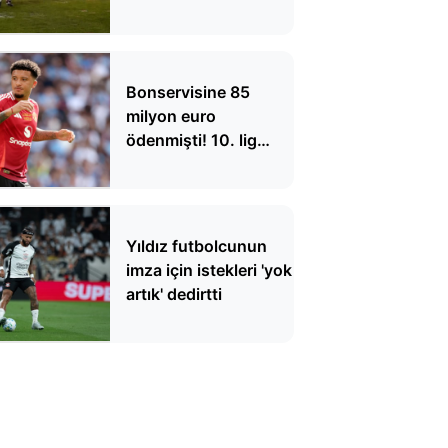
düştü, 1 futbolcu
hayatını kaybetti
Bonservisine 85
milyon euro
ödenmişti! 10. lig
takımıyla
antrenmanda
Yıldız futbolcunun
imza için istekleri 'yok
artık' dedirtti