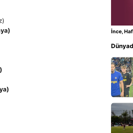
z)
nya)
İnce, Haf
Dünyada
)
)
ya)