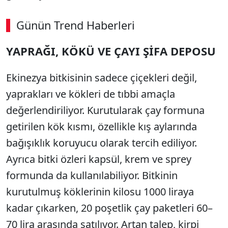
Günün Trend Haberleri
00:02
/ 02:14
YAPRAĞI, KÖKÜ VE ÇAYI ŞİFA DEPOSU
Sesi Aç
Ekinezya bitkisinin sadece çiçekleri değil,
yaprakları ve kökleri de tıbbi amaçla
değerlendiriliyor. Kurutularak çay formuna
getirilen kök kısmı, özellikle kış aylarında
bağışıklık koruyucu olarak tercih ediliyor.
Ayrıca bitki özleri kapsül, krem ve sprey
formunda da kullanılabiliyor. Bitkinin
kurutulmuş köklerinin kilosu 1000 liraya
kadar çıkarken, 20 poşetlik çay paketleri 60–
70 lira arasında satılıyor. Artan talep, kirpi