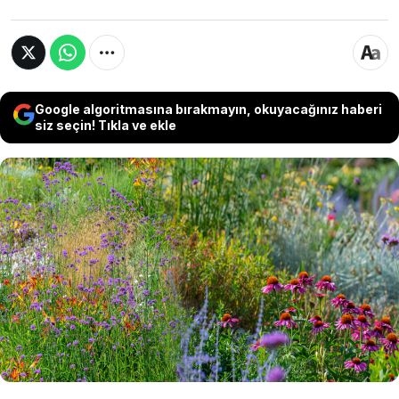
Google algoritmasına bırakmayın, okuyacağınız haberi
siz seçin! Tıkla ve ekle
Bağışıklık sistemini güçlendiren, soğuk
algınlığına karşı koruyan bu bitki, halk
arasında “kirpi otu” olarak biliniyor.
Yaprağından köküne kadar faydalı olan bu
şifalı bitkinin kilosu 1000 liraya kadar çıkıyor...