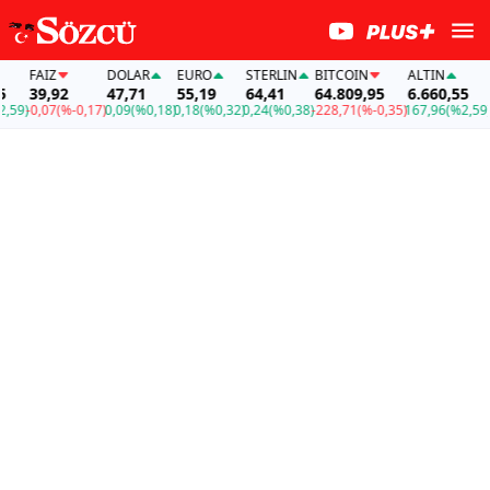
FAİZ
DOLAR
EURO
STERLIN
BITCOIN
ALTIN
FAİ
39,92
47,71
55,19
64,41
64.809,95
6.660,55
39
)
-0,07
(%-0,17)
0,09
(%0,18)
0,18
(%0,32)
0,24
(%0,38)
-228,71
(%-0,35)
167,96
(%2,59)
-0,