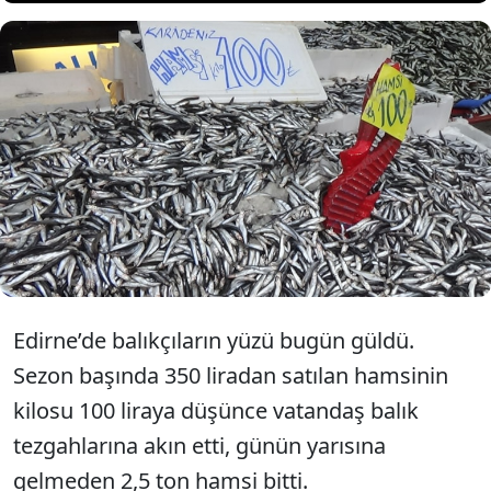
Edirne’de hamsinin kilosu 100
liraya düştü, vatandaş kuyruğa
girdi.
Edirne’de balıkçıların yüzü bugün güldü.
Sezon başında 350 liradan satılan hamsinin
kilosu 100 liraya düşünce vatandaş balık
tezgahlarına akın etti, günün yarısına
gelmeden 2,5 ton hamsi bitti.