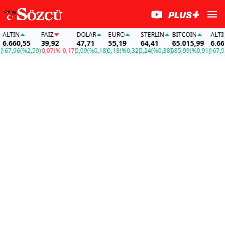
LTIN
FAİZ
DOLAR
EURO
STERLIN
BITCOIN
ALTIN
.660,55
39,92
47,71
55,19
64,41
65.015,99
6.660,
7,96
(%2,59)
-0,07
(%-0,17)
0,09
(%0,18)
0,18
(%0,32)
0,24
(%0,38)
585,99
(%0,91)
167,96
(