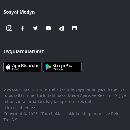
Sosyal Medya
Uygulamalarımız
www.sozcu.com.tr internet sitesinde yayınlanan yazı, haber ve
fotoğrafların her türlü telif hakkı Mega Ajans ve Rek. Tic. A.Ş'ye
aittir. İzin alınmadan, kaynak gösterilerek dahi
iktibas edilemez.
Copyright © 2023 - Tüm hakları saklıdır. Mega Ajans ve Rek.
Tic. A.Ş.