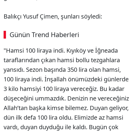
Balıkçı Yusuf Çimen, şunları söyledi:
Günün Trend Haberleri
00:02
/ 08:15
"Hamsi 100 liraya indi. Kıyıköy ve İğneada
Sesi Aç
taraflarından çıkan hamsi bollu tezgahlara
yansıdı. Sezon başında 350 lira olan hamsi,
100 liraya indi. İnşallah önümüzdeki günlerde
3 kilo hamsiyi 100 liraya vereceğiz. Bu kadar
düşeceğini ummazdık. Denizin ne vereceğiniz
Allah’tan başka kimse bilemez. Duyan geliyor,
dün ilk defa 100 lira oldu. Elimizde az hamsi
vardı, duyan duyduğu ile kaldı. Bugün çok