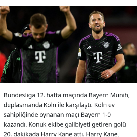
Bundesliga'nın 12. haftasında Bayern
Münih, deplasmanda Köln'ü tek golle
mağlup etti. İngiliz golcü Harry Kane 3
puanlı gecede tarihe geçti.
Bundesliga 12. hafta maçında Bayern Münih,
deplasmanda Köln ile karşılaştı. Köln ev
sahipliğinde oynanan maçı Bayern 1-0
kazandı. Konuk ekibe galibiyeti getiren golü
20. dakikada Harry Kane attı. Harry Kane,