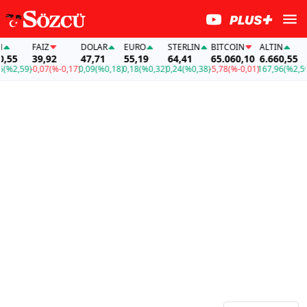
FAİZ
DOLAR
EURO
STERLIN
BITCOIN
ALTIN
55
39,92
47,71
55,19
64,41
65.060,10
6.660,55
%2,59)
-0,07
(%-0,17)
0,09
(%0,18)
0,18
(%0,32)
0,24
(%0,38)
-5,78
(%-0,01)
167,96
(%2,59)
-