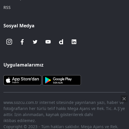
RSS
Sosyal Medya
Uygulamalarımız
www.sozcu.com.tr internet sitesinde yayınlanan yazı, haber ve
fotoğrafların her türlü telif hakkı Mega Ajans ve Rek. Tic. A.Ş'ye
aittir. İzin alınmadan, kaynak gösterilerek dahi
iktibas edilemez.
Copyright © 2023 - Tüm hakları saklıdır. Mega Ajans ve Rek.