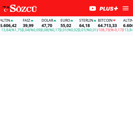
TIN
FAİZ
DOLAR
EURO
STERLIN
BITCOIN
ALTIN
606,42
39,99
47,70
55,02
64,18
64.713,33
6.606,4
,84
(%1,75)
0,04
(%0,09)
0,08
(%0,17)
0,01
(%0,02)
0,01
(%0,01)
-108,73
(%-0,17)
113,84
(%