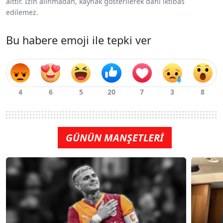
aittir. İzin alınmadan, kaynak gösterilerek dahi iktibas
edilemez.
Bu habere emoji ile tepki ver
GÜNÜN MANŞETLERİ