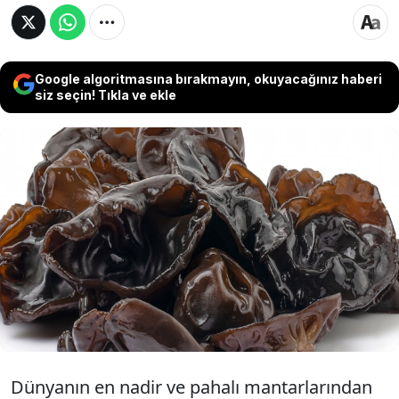
Google algoritmasına bırakmayın, okuyacağınız haberi
siz seçin! Tıkla ve ekle
Doğada nadir bulunan bu mantar yetişme
şekli, fiyatı ve faydalarıyla oldukça dikkat
çekiyor. Doğada kendiliğinden yetişiyor,
hasadı çok zor. Bulanlar çok şanlı çünkü
kilosu servet değerinde...
Dünyanın en nadir ve pahalı mantarlarından