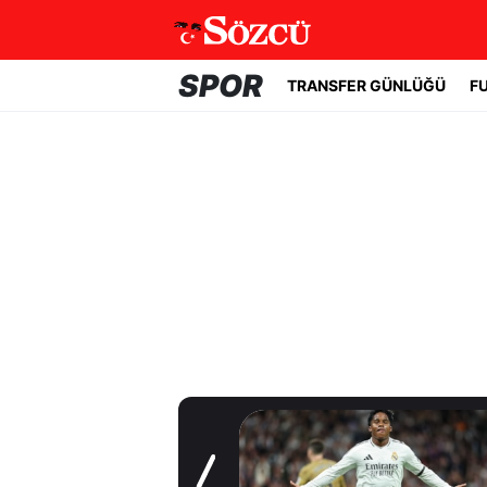
SPOR
TRANSFER GÜNLÜĞÜ
F
Transfer Günlüğü
Beşiktaş'ta acil
golcü planı