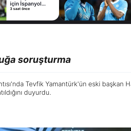
için İspanyol
3 saat önce
deviyle masaya
oturdu!
ruğa soruşturma
ntısı'nda Tevfik Yamantürk'ün eski başkan H
atıldığını duyurdu.