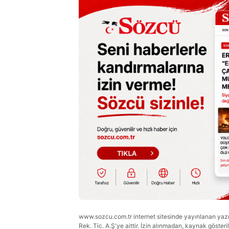
www.sozcu.com.tr internet sitesinde yayınlanan yazı, 
Rek. Tic. A.Ş'ye aittir. İzin alınmadan, kaynak gösteri