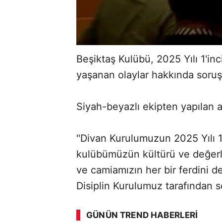
Beşiktaş Kulübü, 2025 Yılı 1'in
yaşanan olaylar hakkında soruşt
Siyah-beyazlı ekipten yapılan 
"Divan Kurulumuzun 2025 Yılı 1
kulübümüzün kültürü ve değerl
ve camiamızın her bir ferdini de
ABERİ OKU
➜
Disiplin Kurulumuz tarafından so
GÜNÜN TREND HABERLERI
00:02
/ 08:15