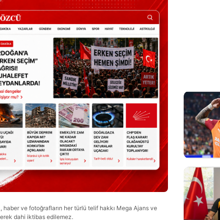
haber ve fotoğrafların her türlü telif hakkı Mega Ajans ve
lerek dahi iktibas edilemez.