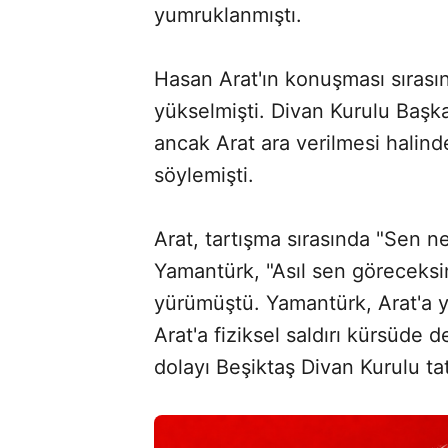
yumruklanmıştı.
Hasan Arat'ın konuşması sırası
yükselmişti. Divan Kurulu Başka
ancak Arat ara verilmesi hali
söylemişti.
Arat, tartışma sırasında "Sen n
Yamantürk, "Asıl sen göreceksi
yürümüştü. Yamantürk, Arat'a yu
Arat'a fiziksel saldırı kürsüd
dolayı Beşiktaş Divan Kurulu tati