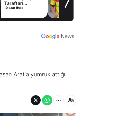
Taraftarı
10 saat önce
heyecanlandıran
hamle
asan Arat'a yumruk attığı