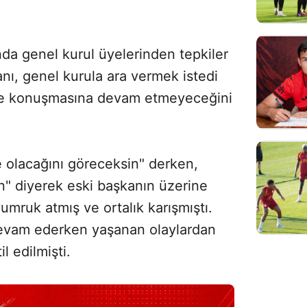
nda genel kurul üyelerinden tepkiler
nı, genel kurula ara vermek istedi
nde konuşmasına devam etmeyeceğini
e olacağını göreceksin" derken,
n" diyerek eski başkanın üzerine
mruk atmış ve ortalık karışmıştı.
e devam ederken yaşanan olaylardan
l edilmişti.