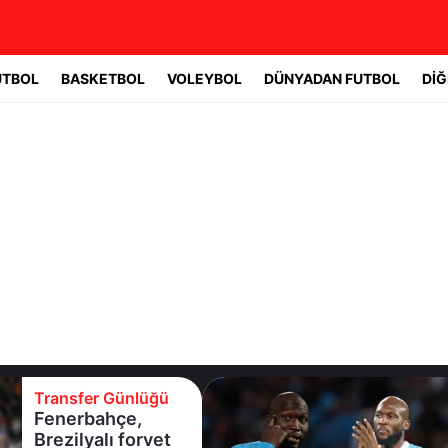
UTBOL
BASKETBOL
VOLEYBOL
DÜNYADAN FUTBOL
DİĞ
Transfer Günlüğü
Fenerbahçe,
Brezilyalı forvet