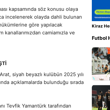
ması kapsamında söz konusu olaya
Sesi Aç
ıca incelenerek olayda dahli bulunan
hükümlerine göre yapılacak
Kiraz He
tişim kanallarımızdan camiamızla ve
Futbol 
ŞTİ
Arat, siyah beyazlı kulübün 2025 yılı
sında açıklamalarda bulunduğu sırada
nı Tevfik Yamantürk tarafından