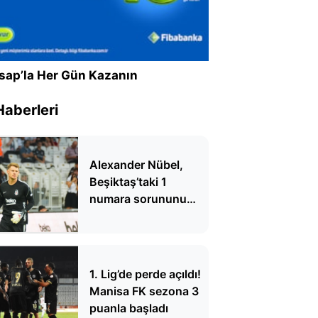
sap’la Her Gün Kazanın
Haberleri
Alexander Nübel,
Beşiktaş’taki 1
numara sorununu
bitirdi, taraftarın
yüreğine su serpti!
Üstün Alman
teknolojisi
1. Lig’de perde açıldı!
Manisa FK sezona 3
puanla başladı