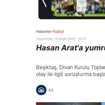
3 saat önce
Haberler
-
Futbol
Yayınlanma :
14 Nisan 2025 - 20:37
Hasan Arat'a yum
Beşiktaş, Divan Kurulu Topla
olay ile ilgili soruşturma başl
AA