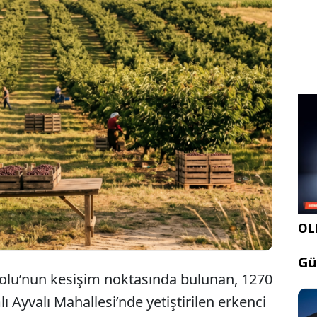
tu ilçesi Ayvalı Mahallesi’nde yetişen ve yöre halkı
safir kirazı' olarak adlandırılan erkenci kirazlarda
 Mahalleli, gelenek gereği sezonun ilk kirazlarını
 yerine misafirlerine ikram ediyor.
OLE
Gü
olu’nun kesişim noktasında bulunan, 1270
lı Ayvalı Mahallesi’nde yetiştirilen erkenci