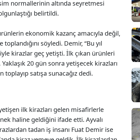
vsim normallerinin altında seyretmesi
gunlaştığı belirtildi.
k ürünlerin ekonomik kazanç amacıyla değil,
 toplandığını söyledi. Demir, “Bu yıl
e kirazlar geç yetişti. İlk çıkan ürünleri
 Yaklaşık 20 gün sonra yetişecek kirazları
 toplayıp satışa sunacağız dedi.
tişen ilk kirazları gelen misafirlerle
ek haline geldiğini ifade etti. Ayvalı
razlardan tadan iş insanı Fuat Demir ise
anda kiraz yemeye geldik. İlk kirazlardan