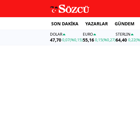
SON DAKİKA
YAZARLAR
GÜNDEM
DOLAR
EURO
STERLIN
47,70
55,16
64,40
0,07
(%0,15)
0,15
(%0,27)
0,22
(%