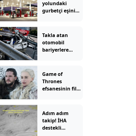
yolundaki
gurbetçi eşini
benzinlikte
unuttu! 6 saat
sonra yeniden
Takla atan
buluştular
otomobil
bariyerlere
daldı; 1 ölü, 1
ağır yaralı
Game of
Thrones
efsanesinin filmi
geliyor
Adım adım
takip! İHA
destekli
operasyonda