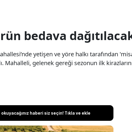
ürün bedava dağıtılaca
hallesi’nde yetişen ve yöre halkı tarafından 'misaf
ı. Mahalleli, gelenek gereği sezonun ilk kirazları
okuyacağınız haberi siz seçin! Tıkla ve ekle