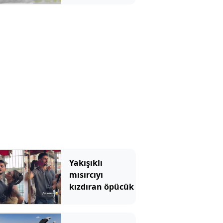
kilolarca
uyuşturucu ele
geçirildi
Yakışıklı
mısırcıyı
kızdıran öpücük