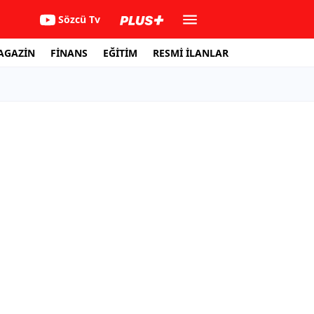
Sözcü Tv
AGAZİN
FİNANS
EĞİTİM
RESMİ İLANLAR