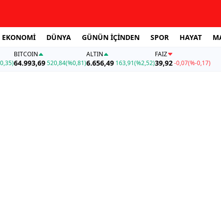
EKONOMİ
DÜNYA
GÜNÜN İÇİNDEN
SPOR
HAYAT
M
BITCOIN
ALTIN
FAİZ
64.993,69
6.656,49
39,92
0,35)
520,84
(%0,81)
163,91
(%2,52)
-0,07
(%-0,17)