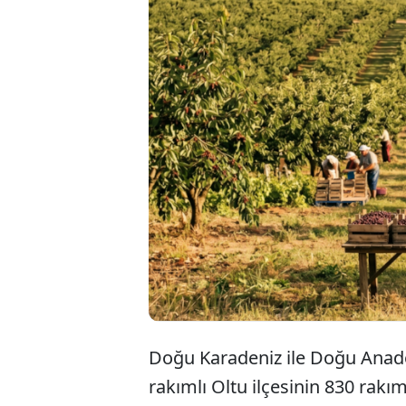
Erzurum’un Ol
tarafından 'mi
hasat başladı.
satışa sunmak
Doğu Karadeniz ile Doğu Anad
rakımlı Oltu ilçesinin 830 rakım