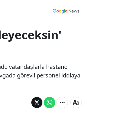
kleyeceksin'
ünde vatandaşlarla hastane
kavgada görevli personel iddiaya