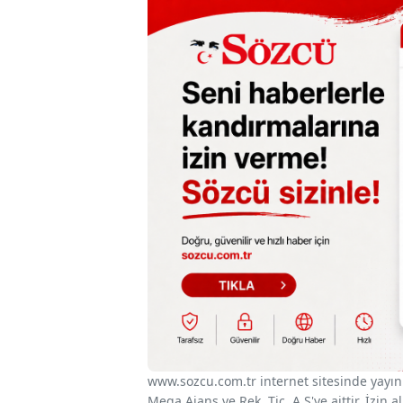
www.sozcu.com.tr internet sitesinde yayınla
Mega Ajans ve Rek. Tic. A.Ş'ye aittir. İzin