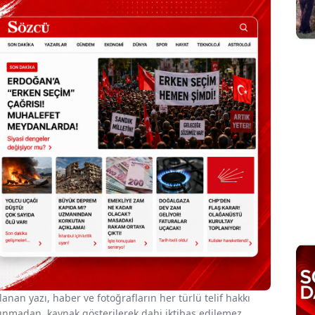
nan yazı, haber ve fotoğrafların her türlü telif hakkı
 alınmadan, kaynak gösterilerek dahi iktibas edilemez.