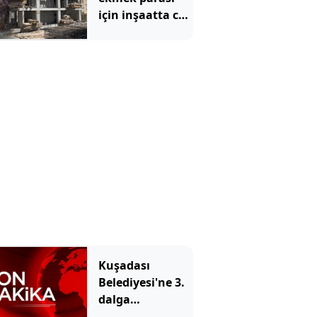
için inşaatta can
verdi
Kuşadası
Belediyesi'ne 3.
dalga
operasyon: