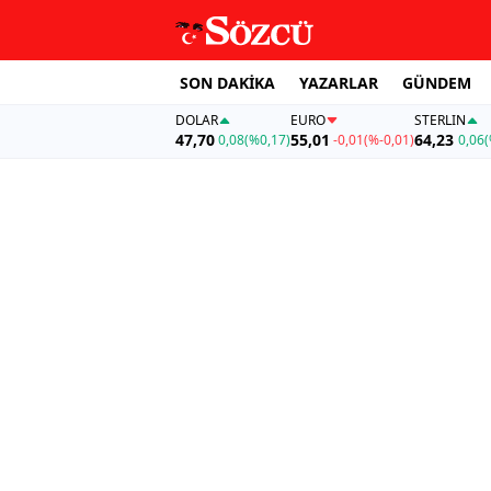
SON DAKİKA
YAZARLAR
GÜNDEM
DOLAR
EURO
STERLIN
47,70
55,01
64,23
0,08
(%0,17)
-0,01
(%-0,01)
0,06
(