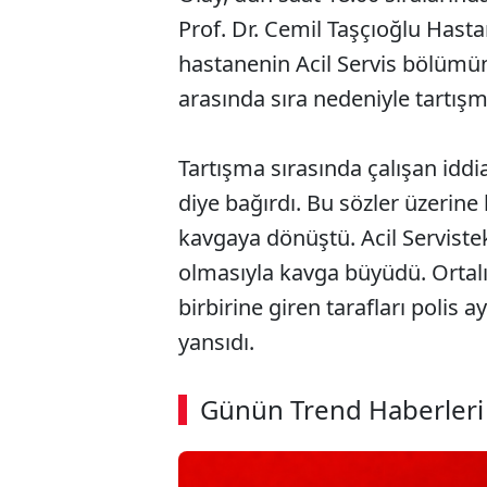
Prof. Dr. Cemil Taşçıoğlu Hast
hastanenin Acil Servis bölümün
arasında sıra nedeniyle tartışma
Tartışma sırasında çalışan iddi
diye bağırdı. Bu sözler üzerine
kavgaya dönüştü. Acil Servistek
olmasıyla kavga büyüdü. Ortalı
birbirine giren tarafları polis
yansıdı.
ABERİ OKU
➜
Günün Trend Haberleri
00:02
/ 02:14