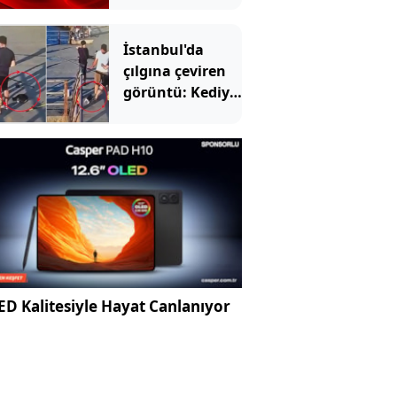
Bülent Tezcan'ın
kızı ve damadı
İstanbul'da
gözaltında
çılgına çeviren
görüntü: Kediyi
tekmeleyip
denize attı!
D Kalitesiyle Hayat Canlanıyor