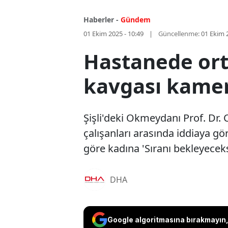
Haberler -
Gündem
01 Ekim 2025 - 10:49
Güncellenme:
01 Ekim 
Hastanede orta
kavgası kame
Şişli'deki Okmeydanı Prof. Dr.
çalışanları arasında iddiaya gör
göre kadına 'Sıranı bekleyeceksi
DHA
Google algoritmasına bırakmayın, 