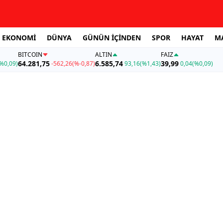
EKONOMİ
DÜNYA
GÜNÜN İÇİNDEN
SPOR
HAYAT
M
BITCOIN
ALTIN
FAİZ
64.281,75
6.585,74
39,99
%0,09)
-562,26
(%-0,87)
93,16
(%1,43)
0,04
(%0,09)