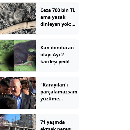
Ceza 700 bin TL
ama yasak
dinleyen yok:
Yakılan ateşte
yanan caretta
yavrusu öldü
Kan donduran
olay: Ayı 2
kardeşi yedi!
"Karayılan'ı
parçalamazsam
yüzüme
tükürün"
demişti, Çerçeve
Yasa'nın ilk
71 yaşında
imzacısı oldu
ekmek parası