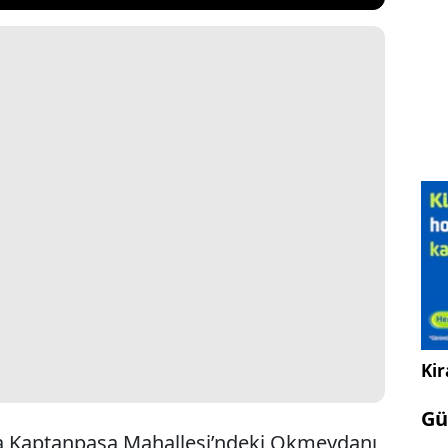
Kir
Gü
nda Kaptanpaşa Mahallesi’ndeki Okmeydanı