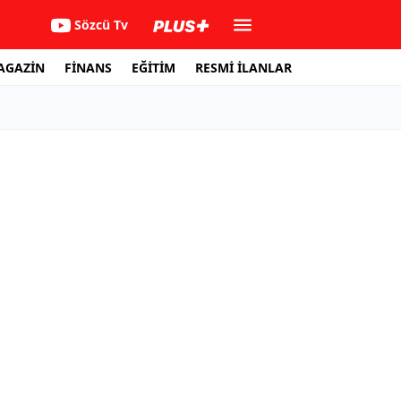
Sözcü Tv
AGAZİN
FİNANS
EĞİTİM
RESMİ İLANLAR