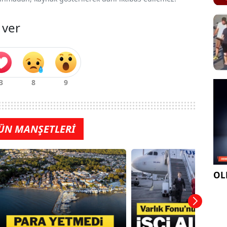
 ver
ÜN MANŞETLERİ
OLE