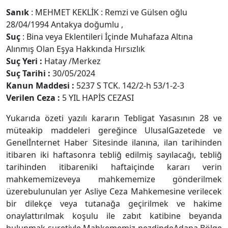
Sanık
: MEHMET KEKLİK : Remzi ve Gülsen oğlu
28/04/1994 Antakya doğumlu ,
Suç
: Bina veya Eklentileri İçinde Muhafaza Altına
Alınmış Olan Eşya Hakkında Hırsızlık
Suç Yeri :
Hatay /Merkez
Suç Tarihi :
30/05/2024
Kanun Maddesi :
5237 S TCK. 142/2-h 53/1-2-3
Verilen Ceza :
5 YIL HAPİS CEZASI
Yukarıda özeti yazılı kararın Tebligat Yasasının 28 ve
müteakip maddeleri gereğince UlusalGazetede ve
Genelİnternet Haber Sitesinde ilanına, ilan tarihinden
itibaren iki haftasonra tebliğ edilmiş sayılacağı, tebliğ
tarihinden itibareniki haftaiçinde kararı verin
mahkememizeveya mahkememize gönderilmek
üzerebulunulan yer Asliye Ceza Mahkemesine verilecek
bir dilekçe veya tutanağa geçirilmek ve hakime
onaylattırılmak koşulu ile zabıt katibine beyanda