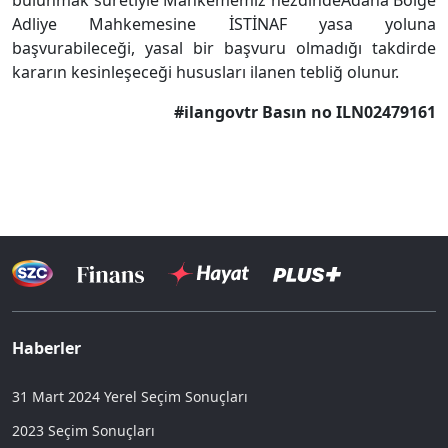
bulunmak suretiyle Mahkememiz nezdindeAdana Bölge
Adliye Mahkemesine İSTİNAF yasa yoluna
başvurabileceği, yasal bir başvuru olmadığı takdirde
kararın kesinleşeceği hususları ilanen tebliğ olunur.
#ilangovtr Basın no ILN02479161
Haberler
31 Mart 2024 Yerel Seçim Sonuçları
2023 Seçim Sonuçları