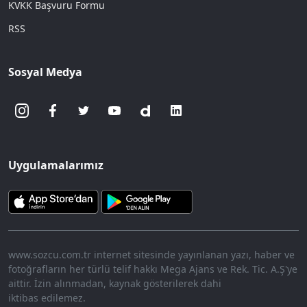
KVKK Başvuru Formu
RSS
Sosyal Medya
Uygulamalarımız
www.sozcu.com.tr internet sitesinde yayınlanan yazı, haber ve
fotoğrafların her türlü telif hakkı Mega Ajans ve Rek. Tic. A.Ş'ye
aittir. İzin alınmadan, kaynak gösterilerek dahi
iktibas edilemez.