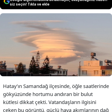
siz seçin! Tıkla ve ekle
Hatay'da birden ortaya çıkan
mercek bulutları görenlere görsel
bir şölen yaşattı
Hatay’ın Samandağ ilçesinde, öğle saatlerinde
gökyüzünde hortumu andıran bir bulut
kütlesi dikkat çekti. Vatandaşların ilgisini
çeken bu görüntü, güçlü hava akımlarının dağ