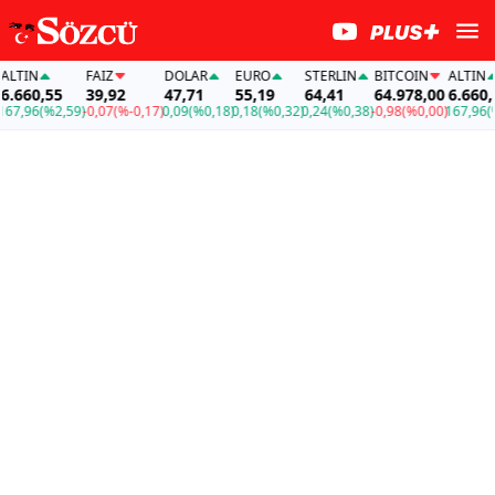
TIN
FAİZ
DOLAR
EURO
STERLIN
BITCOIN
ALTIN
660,55
39,92
47,71
55,19
64,41
64.978,00
6.660,55
,96
(%2,59)
-0,07
(%-0,17)
0,09
(%0,18)
0,18
(%0,32)
0,24
(%0,38)
-0,98
(%0,00)
167,96
(%2,