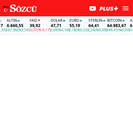
ALTIN
FAİZ
DOLAR
EURO
STERLIN
BITCOIN
ALTIN
6.660,55
39,92
47,71
55,19
64,41
64.983,67
6.660
167,96
(%2,59)
-0,07
(%-0,17)
0,09
(%0,18)
0,18
(%0,32)
0,24
(%0,38)
599,41
(%0,93)
167,9