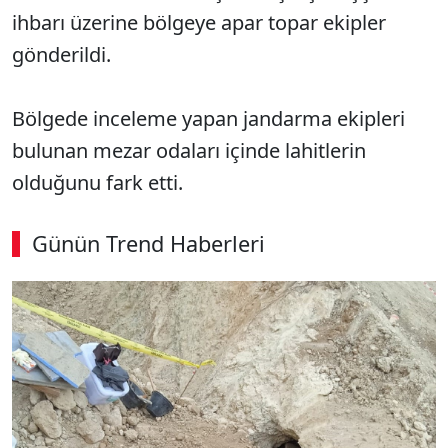
ihbarı üzerine bölgeye apar topar ekipler
gönderildi.
Bölgede inceleme yapan jandarma ekipleri
bulunan mezar odaları içinde lahitlerin
olduğunu fark etti.
Günün Trend Haberleri
00:02
/ 08:43
Sesi Aç