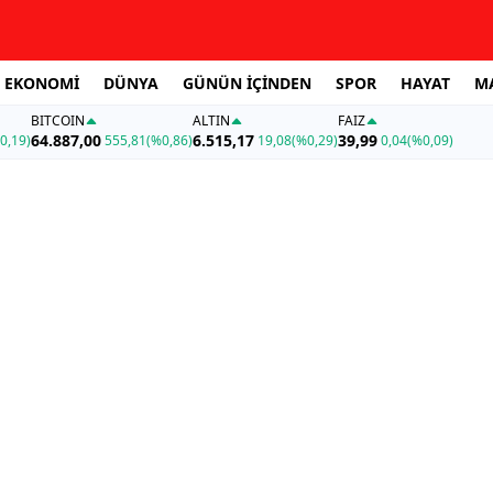
EKONOMİ
DÜNYA
GÜNÜN İÇİNDEN
SPOR
HAYAT
M
BITCOIN
ALTIN
FAİZ
64.887,00
6.515,17
39,99
0,19)
555,81
(%0,86)
19,08
(%0,29)
0,04
(%0,09)