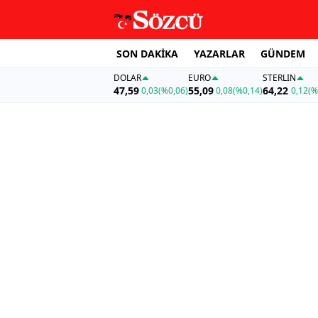
SON DAKİKA
YAZARLAR
GÜNDEM
DOLAR
EURO
STERLIN
47,59
55,09
64,22
0,03
(%0,06)
0,08
(%0,14)
0,12
(%