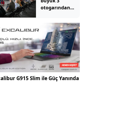
büyük 3
otogarından
biriydi: Tahliye
kararı verildi
alibur G915 Slim ile Güç Yanında