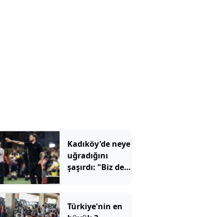
bıçakladılar
Kadıköy'de neye
uğradığını
şaşırdı: "Biz de
insanız"
Türkiye'nin en