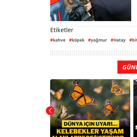
Etiketler
kahve
köpek
yağmur
Hatay
bi
GÜN