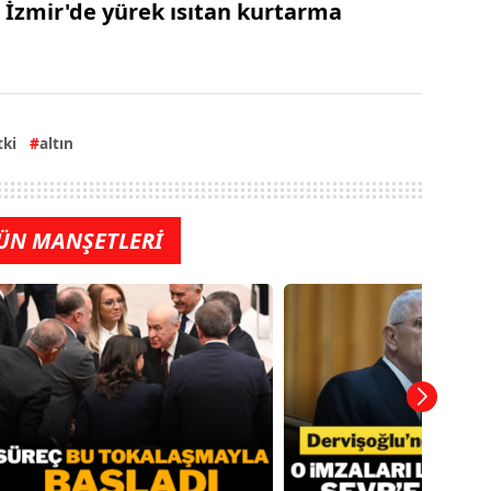
İzmir'de yürek ısıtan kurtarma
tki
altın
ÜN MANŞETLERİ