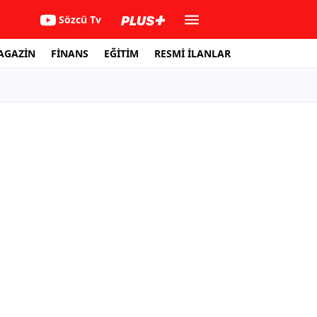
Sözcü Tv
AGAZİN
FİNANS
EĞİTİM
RESMİ İLANLAR