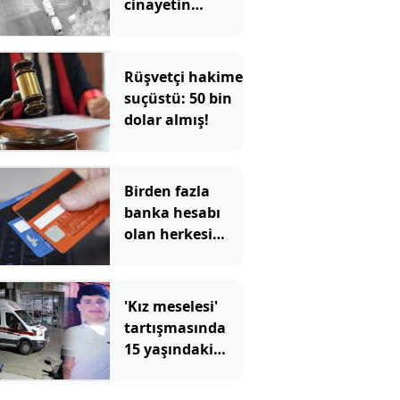
cinayetin
şüphelileri
yakalandı
Rüşvetçi hakime
suçüstü: 50 bin
dolar almış!
Birden fazla
banka hesabı
olan herkesi
ilgilendiriyor
'Kız meselesi'
tartışmasında
15 yaşındaki
çocuğu
kalbinden