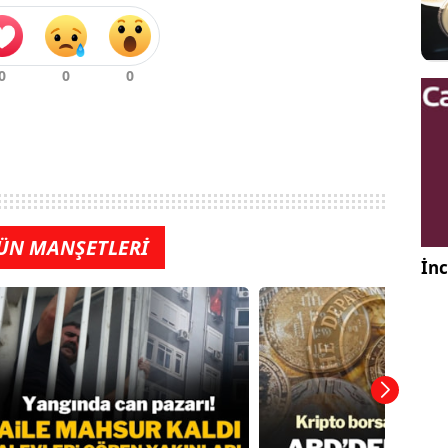
ÜN MANŞETLERİ
İnc