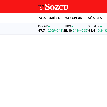
SON DAKİKA
YAZARLAR
GÜNDEM
DOLAR
EURO
STERLIN
47,71
55,19
64,41
0,09
(%0,18)
0,18
(%0,32)
0,24
(%