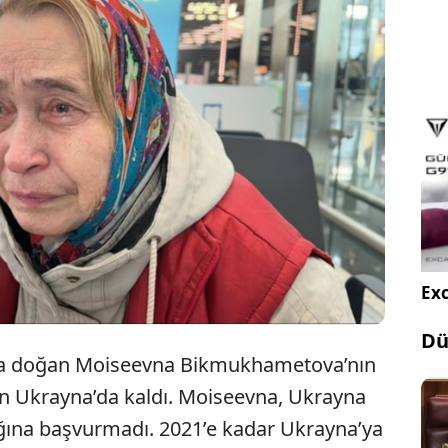
ı konutun belgelerini teslim etmek için Ukrayna’ya
 Rusya’ya geri dönmek isteyen 70 yaşındaki kadın,
 giriş izni alamadı; havaalanında kala kaldı.
Exc
Dü
a doğan Moiseevna Bikmukhametova’nın
an Ukrayna’da kaldı. Moiseevna, Ukrayna
ığına başvurmadı. 2021’e kadar Ukrayna’ya