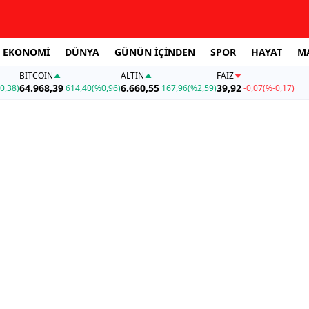
EKONOMİ
DÜNYA
GÜNÜN İÇİNDEN
SPOR
HAYAT
M
BITCOIN
ALTIN
FAİZ
64.968,39
6.660,55
39,92
0,38)
614,40
(%0,96)
167,96
(%2,59)
-0,07
(%-0,17)