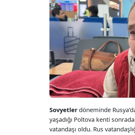
Aldığ
gidip
ülkeye
Sovyetler
döneminde Rusya’d
yaşadığı Poltova kenti sonrad
vatandaşı oldu. Rus vatandaşl