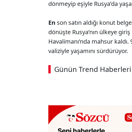
dönmeyip eşiyle Rusya’da yaşa
En
son satın aldığı konut belgel
dönüşte Rusya’nın ülkeye giriş
Havalimanı’nda mahsur kaldı. 
valiziyle yaşamını sürdürüyor.
ABERİ OKU
➜
Günün Trend Haberleri
00:02
/ 08:43