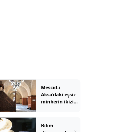
derece birden
serinliyor
Mescid-i
Aksa’daki eşsiz
minberin ikizi
tehlikede
Bilim