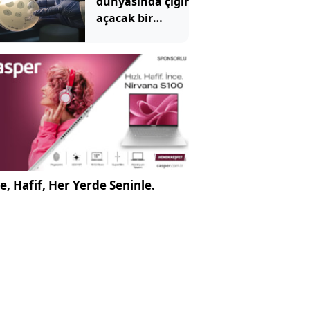
dünyasında çığır
açacak bir
gelişme: Yapay
zeka virüs üretti
e, Hafif, Her Yerde Seninle.