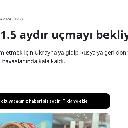
m 2024 - 05:58
1.5 aydır uçmayı bekli
lim etmek için Ukrayna’ya gidip Rusya’ya geri dö
; havaalanında kala kaldı.
okuyacağınız haberi siz seçin! Tıkla ve ekle