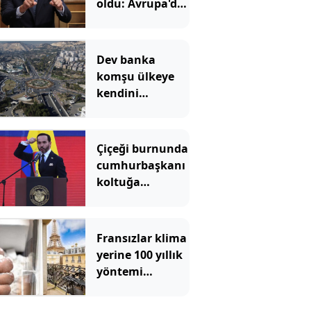
oldu: Avrupa'da
çatlamalar
başladı
Dev banka
komşu ülkeye
kendini
geliştirsin diye
milyonlarca
dolar para verdi
Çiçeği burnunda
cumhurbaşkanı
koltuğa
oturmadan
ülkenin
başkentini
Fransızlar klima
gözden çıkardı
yerine 100 yıllık
yöntemi
kullanmaya
başladı: Evleri 7