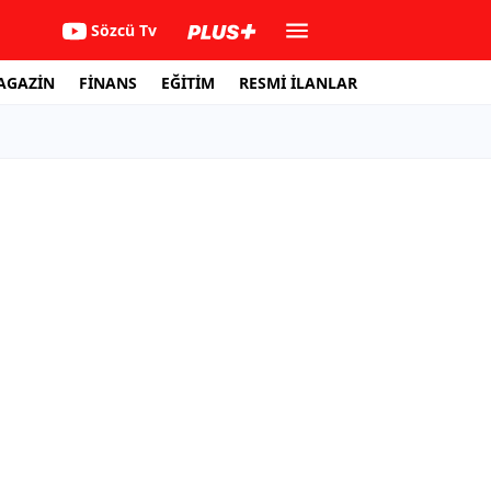
Sözcü Tv
AGAZİN
FİNANS
EĞİTİM
RESMİ İLANLAR