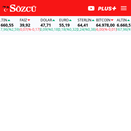
IN
FAİZ
DOLAR
EURO
STERLIN
BITCOIN
ALTIN
60,55
39,92
47,71
55,19
64,41
64.978,00
6.660,55
96
(%2,59)
-0,07
(%-0,17)
0,09
(%0,18)
0,18
(%0,32)
0,24
(%0,38)
-6,00
(%-0,01)
167,96
(%2,