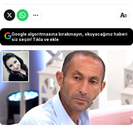
Google algoritmasına bırakmayın, okuyacağınız haberi
siz seçin! Tıkla ve ekle
Balıkesir'de boşanma aşamasındaki eşi Havva
Altınöz'ü tabancayla öldürdüğü gerekçesiyle
tutuklanan Saygın Altınöz'ün ağırlaştırılmış
müebbet hapis istemiyle yargılandığı davada,
sanığın cezai ehliyetinin yerinde olup
olmadığının tespiti için akıl sağlığı raporu
istendi.