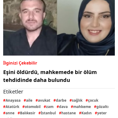
İlginizi Çekebilir
Eşini öldürdü, mahkemede bir ölüm
tehdidinde daha bulundu
Etiketler
Anayasa
aile
avukat
darbe
sağlık
çocuk
Atatürk
otomobil
zam
dava
mahkeme
gözaltı
anne
Balıkesir
İstanbul
hastane
Kadın
yeter