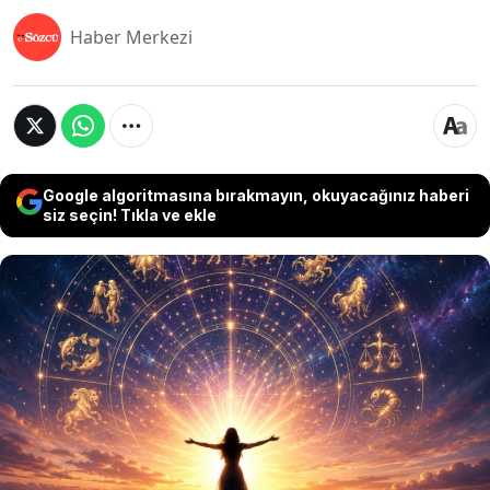
Haber Merkezi
Google algoritmasına bırakmayın, okuyacağınız haberi
siz seçin! Tıkla ve ekle
Bazı insanlar ne kadar zor durumlarla karşılaşırsa
karşılaşsın, beklenmedik bir fırsatla yeniden
ayağa kalkmayı başarıyor. Astrolojiye göre bunun
nedeni yalnızca tesadüf değil. Astrologlar, bazı
burçların şans, fırsat ve doğru zamanda doğru
yerde bulunma konusunda diğerlerinden daha
avantajlı olduğunu belirtiyor.