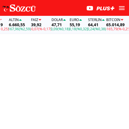
ALTIN
FAİZ
DOLAR
EURO
STERLIN
BITCOIN
A
6.660,55
39,92
47,71
55,19
64,41
65.014,89
6
25)
167,96
(%2,59)
-0,07
(%-0,17)
0,09
(%0,18)
0,18
(%0,32)
0,24
(%0,38)
-165,79
(%-0,25)
16