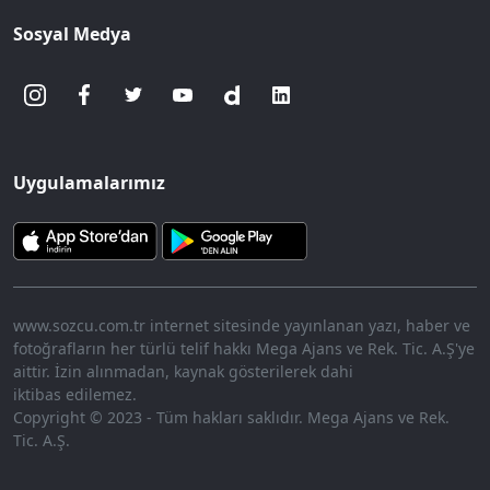
Sosyal Medya
Uygulamalarımız
www.sozcu.com.tr internet sitesinde yayınlanan yazı, haber ve
fotoğrafların her türlü telif hakkı Mega Ajans ve Rek. Tic. A.Ş'ye
aittir. İzin alınmadan, kaynak gösterilerek dahi
iktibas edilemez.
Copyright © 2023 - Tüm hakları saklıdır. Mega Ajans ve Rek.
Tic. A.Ş.