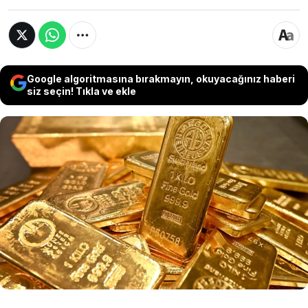
Google algoritmasına bırakmayın, okuyacağınız haberi
siz seçin! Tıkla ve ekle
Hazine ve Maliye Bakanlığı altın ithalatına
getirilen kota hakkında açıklama yaptı. Bakanlık
"Altın ithalatında yaşanan artışın cari dengeye
olumsuz etkisinin azaltılması amacıyla
işlenmemiş altın ithalatına yönelik tedbir
alınmasına ihtiyaç duyulmuştur" ifadelerine yer
verdi.