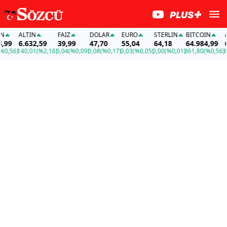
ALTIN
FAİZ
DOLAR
EURO
STERLIN
BITCOIN
AL
99
6.632,59
39,99
47,70
55,04
64,18
64.984,99
6.
,56)
140,01
(%2,16)
0,04
(%0,09)
0,08
(%0,17)
0,03
(%0,05)
0,00
(%0,01)
361,80
(%0,56)
140