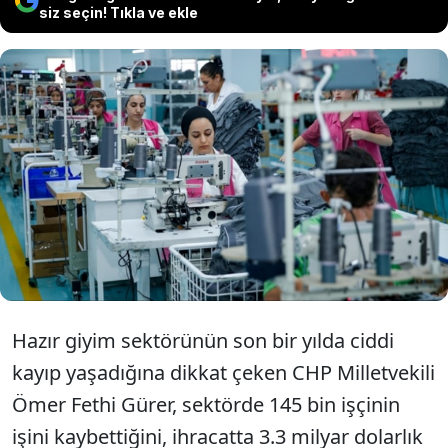
siz seçin! Tıkla ve ekle
Son iki yıldır ihracat ve istihdamda
büyük kan kaybeden tekstil ve hazır
giyim sektöründe 145 bin kişi işinden
oldu.
Hazır giyim sektörünün son bir yılda ciddi
kayıp yaşadığına dikkat çeken CHP Milletvekili
Ömer Fethi Gürer, sektörde 145 bin işçinin
işini kaybettiğini, ihracatta 3.3 milyar dolarlık