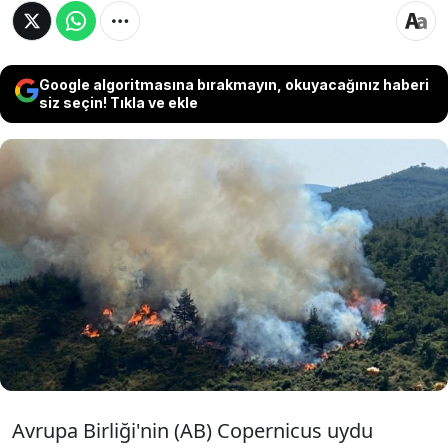
Google algoritmasına bırakmayın, okuyacağınız haberi
siz seçin! Tıkla ve ekle
Haziran ayında Türkiye'yi etkisi altına alan
rekor sıcaklıklar orman yangınlarına da
yansıdı. Orman Genel Müdürlüğü verilerine
göre, bu yıl haziran ayında geçen yıla göre
yaklaşık 5 kat daha fazla orman yangını
meydana geldi.
Avrupa Birliği'nin (AB) Copernicus uydu