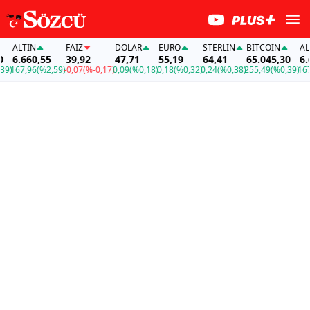
ALTIN
FAİZ
DOLAR
EURO
STERLIN
BITCOIN
ALTI
6.660,55
39,92
47,71
55,19
64,41
65.045,30
6.66
167,96
(%2,59)
-0,07
(%-0,17)
0,09
(%0,18)
0,18
(%0,32)
0,24
(%0,38)
255,49
(%0,39)
167,9