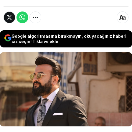
Google algoritmasına bırakmayın, okuyacağınız haberi
siz seçin! Tıkla ve ekle
Bir dönem sosyal güvenlik uzmanı ve
astrolog unvanıyla ekranlarda boy gösteren
Erhan Nacar'ın, yurt dışında yaşayan çok
sayıda Türk'e, EYT'den emeklilik hayali sattığı
öne sürüldü.