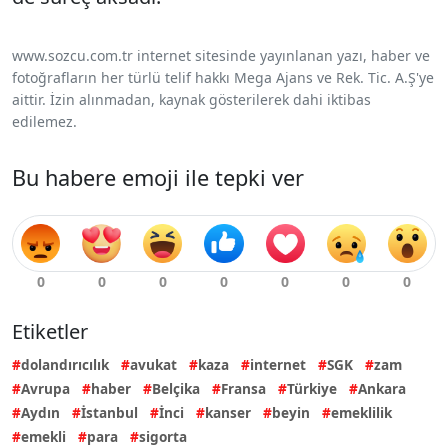
www.sozcu.com.tr internet sitesinde yayınlanan yazı, haber ve
fotoğrafların her türlü telif hakkı Mega Ajans ve Rek. Tic. A.Ş'ye
aittir. İzin alınmadan, kaynak gösterilerek dahi iktibas
edilemez.
Bu habere emoji ile tepki ver
Etiketler
dolandırıcılık
avukat
kaza
internet
SGK
zam
Avrupa
haber
Belçika
Fransa
Türkiye
Ankara
Aydın
İstanbul
İnci
kanser
beyin
emeklilik
emekli
para
sigorta