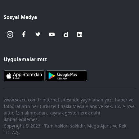
Sosyal Medya
Uygulamalarımız
www.sozcu.com.tr internet sitesinde yayınlanan yazı, haber ve
fotoğrafların her türlü telif hakkı Mega Ajans ve Rek. Tic. A.Ş'ye
aittir. İzin alınmadan, kaynak gösterilerek dahi
iktibas edilemez.
Copyright © 2023 - Tüm hakları saklıdır. Mega Ajans ve Rek.
Tic. A.Ş.