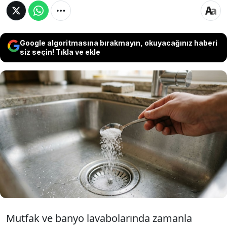
Google algoritmasına bırakmayın, okuyacağınız haberi
siz seçin! Tıkla ve ekle
Mutfak ve banyo giderlerinde biriken atıkların
yol açtığı tıkanıklıkları ve kötü kokuları
önlemek amacıyla, evde bulunan karbonat,
tuz ve sıcak su gibi malzemelerle düzenli
bakım yapılması öneriliyor. İşte tüm ayrıntılar...
Mutfak ve banyo lavabolarında zamanla