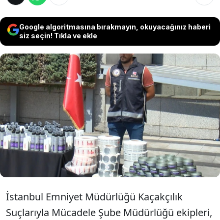
Google algoritmasına bırakmayın, okuyacağınız haberi
siz seçin! Tıkla ve ekle
İstanbul Emniyet Müdürlüğü tarafından
düzenlenen operasyonda piyasa değeri
yaklaşık 40 milyon lira olduğu değerlendirilen,
575 bin kaçak ve sahte kozmetik ürünü ele
geçirildi. Operasyonda 1 kişi gözaltına alındı.
İstanbul Emniyet Müdürlüğü Kaçakçılık
Suçlarıyla Mücadele Şube Müdürlüğü ekipleri,