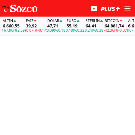
TIN
FAİZ
DOLAR
EURO
STERLIN
BITCOIN
ALTIN
660,55
39,92
47,71
55,19
64,41
64.881,74
6.660,5
,96
(%2,59)
-0,07
(%-0,17)
0,09
(%0,18)
0,18
(%0,32)
0,24
(%0,38)
-42,36
(%-0,07)
167,96
(%