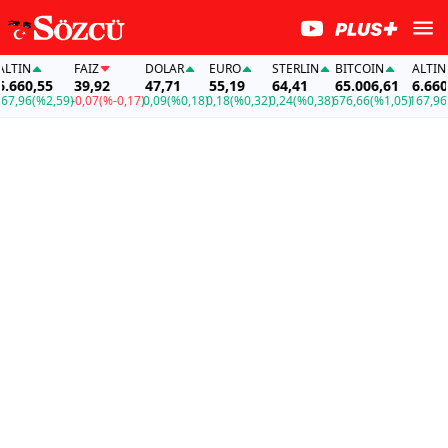
IN
FAİZ
DOLAR
EURO
STERLIN
BITCOIN
ALTIN
60,55
39,92
47,71
55,19
64,41
65.006,61
6.660,55
96
(%2,59)
-0,07
(%-0,17)
0,09
(%0,18)
0,18
(%0,32)
0,24
(%0,38)
676,66
(%1,05)
167,96
(%2