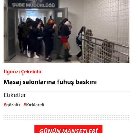
İlginizi Çekebilir
Masaj salonlarına fuhuş baskını
Etiketler
gözaltı
Kırklareli
GÜNÜN MANŞETLERİ