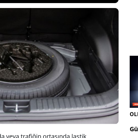
liştikçe hayatımızın dört bir yanını sarmaya devam
ı telefonlar ve bilgisayarlardan sonra sıra şimdi de
ürekli olarak kullandığımız eşyalara geldi. Her
 bu eşya artık tarihe karışacak.
OLE
Gü
 veya trafiğin ortasında lastik