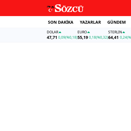
SON DAKİKA
YAZARLAR
GÜNDEM
DOLAR
EURO
STERLIN
47,71
55,19
64,41
0,09
(%0,18)
0,18
(%0,32)
0,24
(%