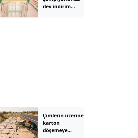
dev indirim
hamlesi: Tam 3
bin TIR yola
çıkıyor
Çimlerin üzerine
karton
döşemeye
başladılar