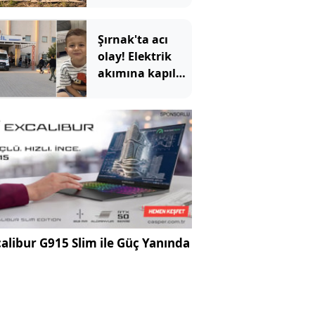
Şırnak'ta acı
olay! Elektrik
akımına kapılan
4 yaşındaki
çocuk öldü
alibur G915 Slim ile Güç Yanında