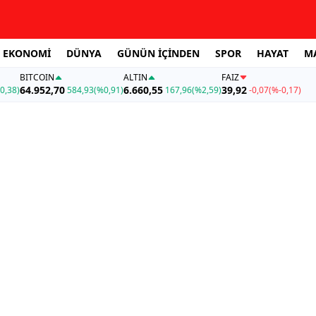
EKONOMİ
DÜNYA
GÜNÜN İÇİNDEN
SPOR
HAYAT
M
BITCOIN
ALTIN
FAİZ
64.952,70
6.660,55
39,92
0,38)
584,93
(%0,91)
167,96
(%2,59)
-0,07
(%-0,17)