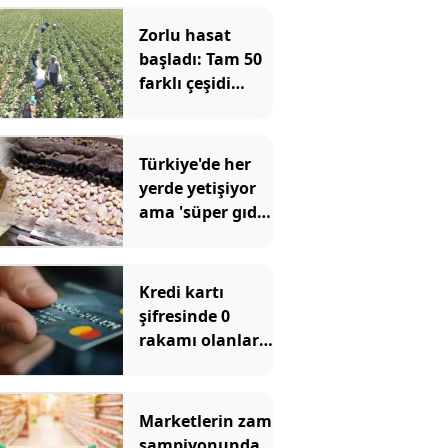
Zorlu hasat
başladı: Tam 50
farklı çeşidi
yapılıyor 1 ay
boyunca
toplanıyor
Türkiye'de her
yerde yetişiyor
ama 'süper gıda'
diye en çok
ABD'de satılıyor
Kredi kartı
şifresinde 0
rakamı olanlara
uyarı yapıldı
Marketlerin zam
şampiyonunda