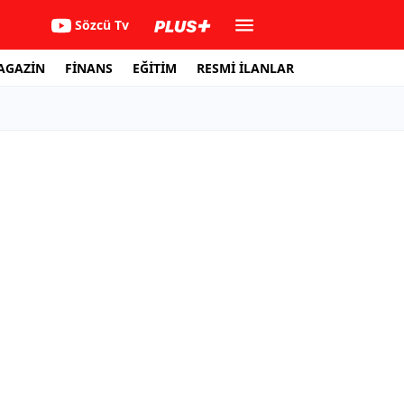
Sözcü Tv
AGAZİN
FİNANS
EĞİTİM
RESMİ İLANLAR