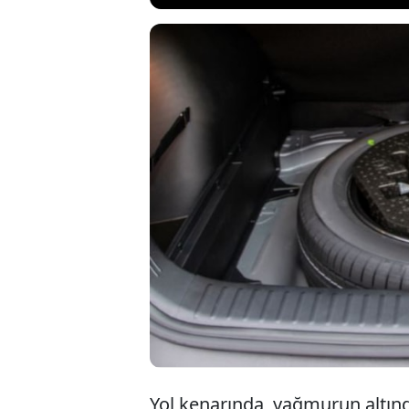
Teknoloji ge
ediyor. Akıll
arabalarda s
arabada olan
Yol kenarında, yağmurun altında