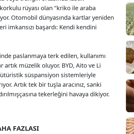
orkulu rüyası olan "kriko ile araba
yor. Otomobil dünyasında kartlar yeniden
vleri imkansızı başardı: Kendi kendini
esinde paslanmaya terk edilen, kullanımı
 artık müzelik oluyor. BYD, Aito ve Li
i fütüristik süspansiyon sistemleriyle
or. Artık tek bir tuşla aracınız, sanki
ırılmışçasına tekerleğini havaya dikiyor.
HA FAZLASI