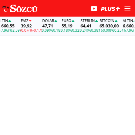
N
FAİZ
DOLAR
EURO
STERLIN
BITCOIN
ALTIN
0,55
39,92
47,71
55,19
64,41
65.030,00
6.660,55
6
(%2,59)
-0,07
(%-0,17)
0,09
(%0,18)
0,18
(%0,32)
0,24
(%0,38)
160,00
(%0,25)
167,96
(%2,