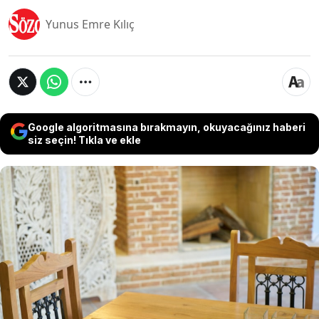
Yunus Emre Kılıç
Google algoritmasına bırakmayın, okuyacağınız haberi
siz seçin! Tıkla ve ekle
Evlerde her gün kullandığımız bazı ürünler doğal
ya da sağlıklı etiketi yapıştırmış olsak da zararlı
çıkabiliyor. Hatta normal şartlarda sağlıklı olsalar
da bazen ürünler doğal yapılarından dolayı tahrip
olabilir. Ahşap masaların kimyasal yapısını bozan
ve tahrip olmasına neden olan malzemeler
uzmanlar tarafından açıklandı.