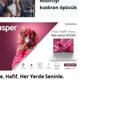
mısırcıyı
kızdıran öpücük
e, Hafif, Her Yerde Seninle.