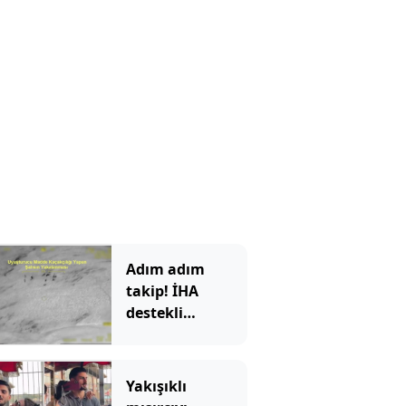
Adım adım
takip! İHA
destekli
operasyonda
kilolarca
uyuşturucu ele
Yakışıklı
geçirildi