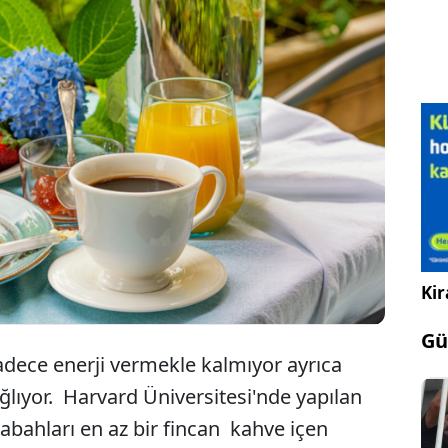
 gün 16 yudum alan demans olasılığını düşürüyor.
im insanları özellikle sabah tüketilmesinin sağlıklı
lanmayı desteklediğini söylüyor.
Kir
Gü
sadece enerji vermekle kalmıyor ayrıca
ğlıyor. Harvard Üniversitesi'nde yapılan
abahları en az bir fincan kahve içen