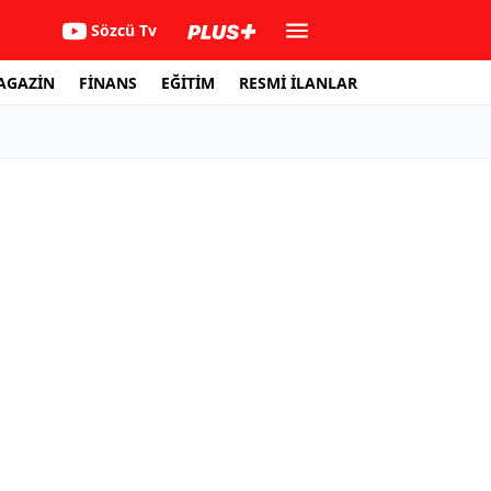
Sözcü Tv
AGAZİN
FİNANS
EĞİTİM
RESMİ İLANLAR