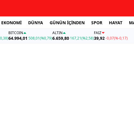
EKONOMİ
DÜNYA
GÜNÜN İÇİNDEN
SPOR
HAYAT
M
BITCOIN
ALTIN
FAİZ
64.994,01
6.659,80
39,92
0,38)
508,01
(%0,79)
167,21
(%2,58)
-0,07
(%-0,17)