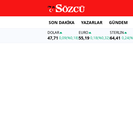
SON DAKİKA
YAZARLAR
GÜNDEM
DOLAR
EURO
STERLIN
47,71
55,19
64,41
0,09
(%0,18)
0,18
(%0,32)
0,24
(%