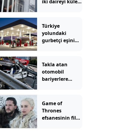
iki daireyi küle
çevirdi; mahsur
kalan aile
kurtarıldı
Türkiye
yolundaki
gurbetçi eşini
benzinlikte
unuttu! 6 saat
sonra yeniden
Takla atan
buluştular
otomobil
bariyerlere
daldı; 1 ölü, 1
ağır yaralı
Game of
Thrones
efsanesinin filmi
geliyor